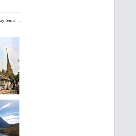
у блозі.: ↓