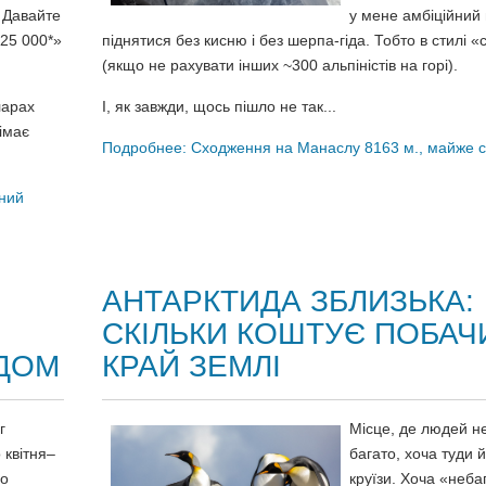
. Давайте
у мене амбіційний
$25 000*»
піднятися без кисню і без шерпа-гіда. Тобто в стилі «
(якщо не рахувати інших ~300 альпіністів на горі).
ларах
І, як завжди, щось пішло не так...
імає
Подробнее: Сходження на Манаслу 8163 м., майже 
вний
АНТАРКТИДА ЗБЛИЗЬКА:
СКІЛЬКИ КОШТУЄ ПОБАЧ
ОДОМ
КРАЙ ЗЕМЛІ
г
Місце, де людей не
 квітня–
багато, хоча туди 
но
круїзи. Хоча «неб