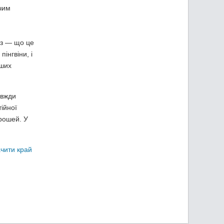
чим
їз — що це
пінгвіни, і
нших
авжди
ійної
грошей. У
ачити край