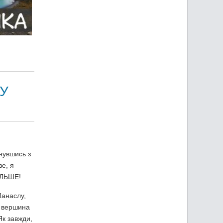
У
нувшись з
зе, я
ІЛЬШЕ!
Манаслу,
ю вершина
Як завжди,