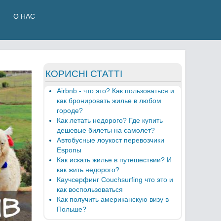
О НАС
КОРИСНІ СТАТТІ
Airbnb - что это? Как пользоваться и
как бронировать жилье в любом
городе?
Как летать недорого? Где купить
дешевые билеты на самолет?
Автобусные лоукост перевозчики
Европы
Как искать жилье в путешествии? И
как жить недорого?
Каучсерфинг Couchsurfing что это и
как воспользоваться
Как получить американскую визу в
Польше?