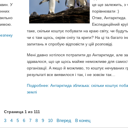
авин. У
це ще залежить, з 
инних
порівнювати :)
авильно
Отже, Антарктида.
зимою.
Експедиційний кру
таке, скільки коштує побувати на краю світу, чи будуть 
безпеку
чи є там щось, окрім снігу та криги? На ці та багато і
запитань я спробую відповісти у цій розповіді.
Мені давно хотілося потрапити до Антарктиди, але з
здавалося, що це щось майже неможливе для самост
організації. А якщо й можливо, то коштує нечуваних 
результаті все виявилося і так, і не зовсім так…
Подробнее: Антарктида зблизька: скільки коштує поб
землі
Страница 1 из 111
3
4
5
6
7
8
9
10
Вперед
В конец