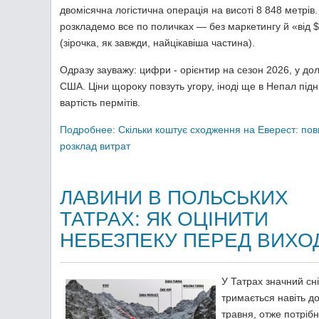
двомісячна логістична операція на висоті 8 848 метрів
розкладемо все по поличках — без маркетингу й «від 
(зірочка, як завжди, найцікавіша частина).
Одразу зауважу: цифри - орієнтир на сезон 2026, у до
США. Ціни щороку повзуть угору, іноді ще в Непал підн
вартість пермітів.
Подробнее: Скільки коштує сходження на Еверест: по
розклад витрат
ЛАВИНИ В ПОЛЬСЬКИХ
ТАТРАХ: ЯК ОЦІНИТИ
НЕБЕЗПЕКУ ПЕРЕД ВИХ
У Татрах значний сні
тримається навіть до
травня, отже потріб