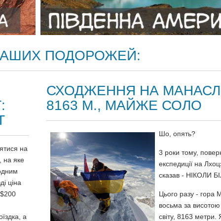
 НАШИХ ПОДОРОЖЕЙ:
СХОДЖЕННЯ НА МАНАСЛ
:
8163 М., МАЙЖЕ СОЛО
Т
Шо, опять?
нятися на
3 роки тому, повер
, на яке
експедиції на Лхоц
 одним
сказав - НІКОЛИ Б
ді ціна
 $200
Цього разу - гора 
восьма за висото
оїздка, а
світу, 8163 метри. 