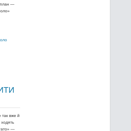
 план —
соло»
соло
ИТИ
 так вже й
й ходять
агато» —