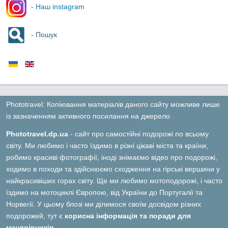
- Наш instagram
- Пошук
Phototravel: Копіювання матеріалів даного сайту можливе лише
із зазначенням активного посилання на джерело
Phototravel.dp.ua
- сайт про самостійні подорожі по всьому
світу. Ми любимо і часто їздимо в різні цікаві міста та країни,
робимо красиві фотографії, іноді знімаємо відео про подорожі,
ходимо в походи та здійснюємо сходження на гірські вершини у
найкрасивіших горах світу. Ще ми любимо мотоподорожі, і часто
їздимо на мотоциклі Європою, від України до Португалії та
Норвегії. У цьому блозі ми ділимося своїм досвідом різних
подорожей, тут є
корисна інформація та поради для
мандрівників.