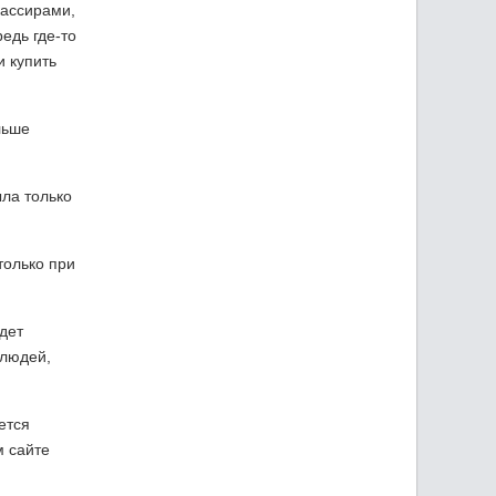
кассирами,
едь где-то
и купить
льше
ыла только
только при
дет
 людей,
ется
м сайте