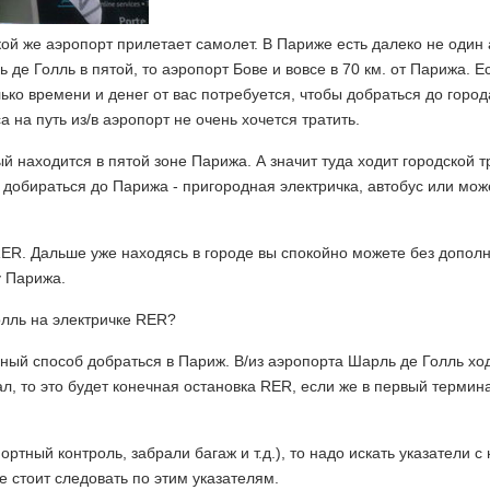
кой же аэропорт прилетает самолет. В Париже есть далеко не один 
 де Голль в пятой, то аэропорт Бове и вовсе в 70 км. от Парижа. Е
ько времени и денег от вас потребуется, чтобы добраться до город
 на путь из/в аэропорт не очень хочется тратить.
й находится в пятой зоне Парижа. А значит туда ходит городской т
 добираться до Парижа - пригородная электричка, автобус или мож
ER. Дальше уже находясь в городе вы спокойно можете без допол
у Парижа.
олль на электричке RER?
ный способ добраться в Париж. В/из аэропорта Шарль де Голль хо
л, то это будет конечная остановка RER, если же в первый термина
ортный контроль, забрали багаж и т.д.), то надо искать указатели 
е стоит следовать по этим указателям.