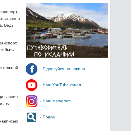
аэропорт,
стественно
а. Ведь
ранспорт.
ет быть
нительной
- Підписуйся на новини
- Наш YouTube канал
дит линия
- Наш instagram
л, то
- Пошук
с надписью