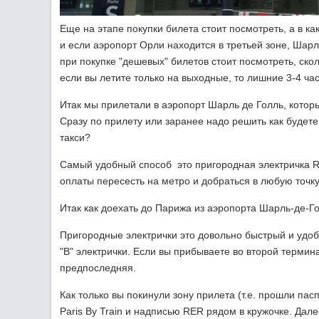
Еще на этапе покупки билета стоит посмотреть, а в ка
и если аэропорт Орли находится в третьей зоне, Шарль
при покупке "дешевых" билетов стоит посмотреть, скол
если вы летите только на выходные, то лишние 3-4 часа
Итак мы прилетали в аэропорт Шарль де Голль, которы
Сразу по прилету или заранее надо решить как будете
такси?
Самый удобный способ это пригородная электричка R
оплаты пересесть на метро и добраться в любую точк
Итак как доехать до Парижа из аэропорта Шарль-де-Г
Пригородные электрички это довольно быстрый и удоб
"B" электрички. Если вы прибываете во второй термина
предпоследняя.
Как только вы покинули зону прилета (т.е. прошли пасп
Paris By Train и надписью RER рядом в кружочке. Дале