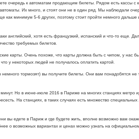
идете очередь к автоматам продающим билеты. Рядом есть кассы с 
втоматы. Их много, и стоят они не в один ряд. Мы наблюдали очер
еще как минимум 5-6 других, поэтому стоит пройти немного дальше 
таки английский, хотя есть французкий, испанский и что-то еще. Да
личество требуемых билетов.
ие карты. Очень похоже, что карты должна быть с чипом, у нас б
что у некоторых людей не получалось оплатить картой.
 немного тормозят) вы получите билеты. Они вам понадобятся не 
 минут. Но в июне-июле 2016 в Париже на многих станциях метро и
есесть. На станциях, в таких случаях есть множество специальных
ени вы едете в Париж и где будете жить, вполне возможно вам окаж
бнее о возможных вариантах и ценах можно узнать на официально