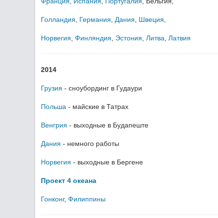
Франция
,
Испания
,
Португалия
, Бельгия,
Голландия
,
Германия
,
Дания
,
Швеция
,
Норвегия
,
Финляндия
,
Эстония
,
Литва
,
Латвия
2014
Грузия
- сноубординг в Гудаури
Польша
- майские в Татрах
Венгрия
- выходные в Будапеште
Дания
- немного работы
Норвегия
- выходные в Бергене
Проект 4 океана
Гонконг
,
Филиппины