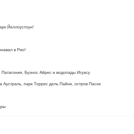
арк Йеллоустоун!
рнавал в Рио!
 Патагония, Буэнос Айрес и водопады Игуасу
 Аустраль, парк Торрес дель Пайне, остров Пасхи
м
оры