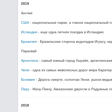
2019
Англия
США
- национальные парки, а гланое национальный п
Исландия
- еще одна летняя поездка в Исландию
Бразилия
- Бразильская сторона водопадов Игуасу, ка
Парагвай
Аргентина
- самый южный город Ушуайя, аргентинская
Чили
- одна из самых живописных дорог мира Каратера
Боливия
- Дорога смерти, солончак Уюни, рынок ведь
Перу -
Мачу-Пикчу, Амазонские джунгли и Радужные г
2018