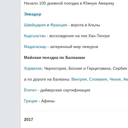
Начало 100 дневной поездка в Южную Америку
Эквадор
Швейцария
и
Франция
- ворота в Альпы
Кыргызстан
- восхождение на пик Хан-Тенгри
Мадагаскар
- затерянный мир лемуров
Майская поездка по Балканам
Хорватия
, Черногория, Босния и Герцеговина, Сербия
а по дороге на Балканы:
Венгрия
,
Словакия
,
Чехия
,
Ав
Египет
- дайверская сертификация
Греция
- Афины
2017