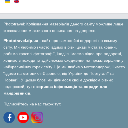
Phototravel: Копіювання матеріалів даного сайту можливе лише
із зазначенням активного посилання на джерело
Phototravel.dp.ua
- сайт про самостійні подорожі по всьому
світу. Ми любимо і часто їздимо в різні цікаві міста та країни,
робимо красиві фотографії, іноді знімаємо відео про подорожі,
ходимо в походи та здійснюємо сходження на гірські вершини у
найкрасивіших горах світу. Ще ми любимо мотоподорожі, і часто
їздимо на мотоциклі Європою, від України до Португалії та
Норвегії. У цьому блозі ми ділимося своїм досвідом різних
подорожей, тут є
корисна інформація та поради для
мандрівників.
Підписуйтесь на нас також тут: