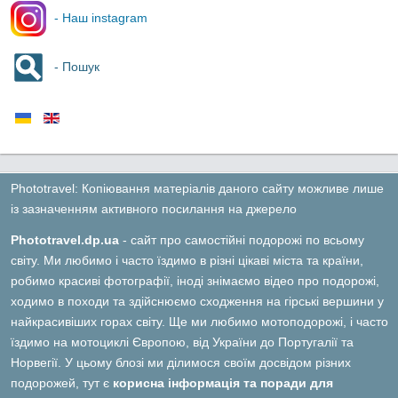
- Наш instagram
- Пошук
Phototravel: Копіювання матеріалів даного сайту можливе лише
із зазначенням активного посилання на джерело
Phototravel.dp.ua
- сайт про самостійні подорожі по всьому
світу. Ми любимо і часто їздимо в різні цікаві міста та країни,
робимо красиві фотографії, іноді знімаємо відео про подорожі,
ходимо в походи та здійснюємо сходження на гірські вершини у
найкрасивіших горах світу. Ще ми любимо мотоподорожі, і часто
їздимо на мотоциклі Європою, від України до Португалії та
Норвегії. У цьому блозі ми ділимося своїм досвідом різних
подорожей, тут є
корисна інформація та поради для