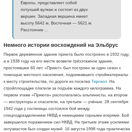
Европы, представляет собой
потухший вулкан и состоит из двух
вершин. Западная вершина имеет
высоту 5642 м, Восточная — 5621 м.
Расстояние ...
Немного истории восхождений на Эльбрус
Первое деревянное здание приюта было построено в 1932 году,
а в 1938 году на его месте возвели трёхэтажное здание,
простоявшее 60 лет. «Приют» был построен за один сезон с
помощью местного населения, поднимавшего стройматериалы
к месту строительства, по дороге из поселка
Терскол
. На
стройплощадке платили за подъём каждого килограмма. На
первом этаже «Приюта» располагались альпинисты, на втором
— инструкторы и спасатели, на третьем — учёные. 28 сентября
1942 года у гостиницы состоялся бой между
спецподразделением НКВД и немецкими горными егерями. Бой
завершился поражением сил НКВД. На третьем этаже усилиями
энтузиастов был создан музей. 16 августа 1998 года практически