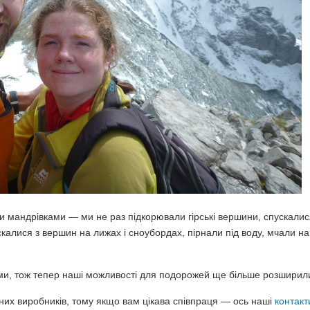
и мандрівками — ми не раз підкорювали гірські вершини, спускалис
скалися з вершин на лижах і сноубордах, пірнали під воду, мчали на
и, тож тепер наші можливості для подорожей ще більше розширил
них виробників, тому якщо вам цікава співпраця — ось наші
контакт