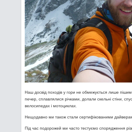
Наш досвід походів у гори не обмежується лише пішим
печер, сплавлялися річками, долали скельні стіни, спу
велосипедах і мотоциклах.
Нещодавно ми також стали сертифікованими дайверам
Під час подорожей ми часто тестуємо спорядження різ