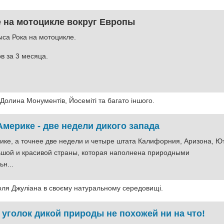
 на мотоцикле вокруг Европы
са Рока на мотоцикле.
в за 3 месяца.
олина Монументів, Йосеміті та багато іншого.
мерике - две недели дикого запада
ке, а точнее две недели и четыре штата Калифорния, Аризона, Ю
ьшой и красивой страны, которая наполнена природными
н...
оля Джуліана в своєму натуральному середовищі.
 уголок дикой природы не похожей ни на что!