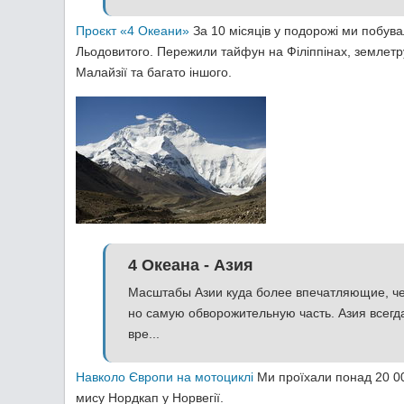
Проєкт «4 Океани»
За 10 місяців у подорожі ми побувал
Льодовитого. Пережили тайфун на Філіппінах, землетру
Малайзії та багато іншого.
4 Океана - Азия
Масштабы Азии куда более впечатляющие, ч
но самую обворожительную часть. Азия всегд
вре...
Навколо Європи на мотоциклі
Ми проїхали понад 20 00
мису Нордкап у Норвегії.