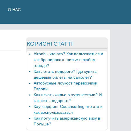
О НАС
КОРИСНІ СТАТТІ
Airbnb - что это? Как пользоваться и
как бронировать жилье в любом
городе?
Как летать недорого? Где купить
дешевые билеты на самолет?
Автобусные лоукост перевозчики
Европы
Как искать жилье в путешествии? И
как жить недорого?
Каучсерфинг Couchsurfing что это и
как воспользоваться
Как получить американскую визу в
Польше?