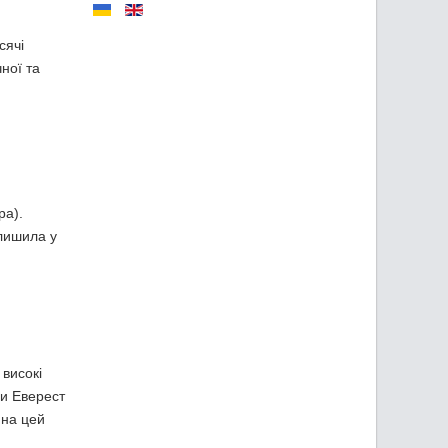
сячі
чної та
ра).
алишила у
 високі
ри Еверест
 на цей