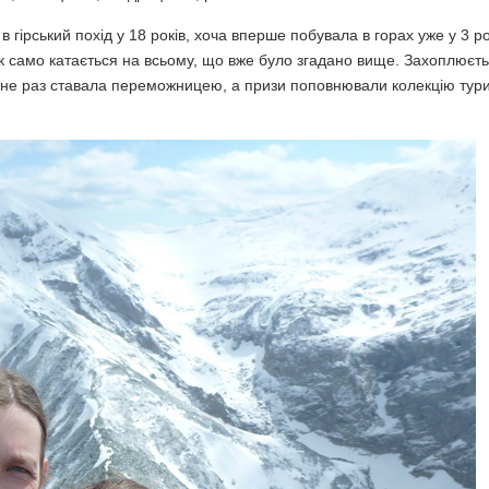
гірський похід у 18 років, хоча вперше побувала в горах уже у 3 р
ак само катається на всьому, що вже було згадано вище. Захоплюєт
е не раз ставала переможницею, а призи поповнювали колекцію тур