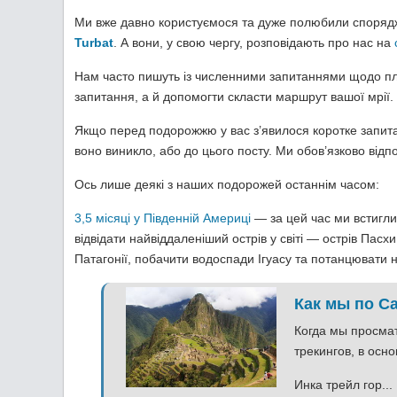
Ми вже давно користуємося та дуже полюбили спорядже
Turbat
. А вони, у свою чергу, розповідають про нас на
Нам часто пишуть із численними запитаннями щодо пла
запитання, а й допомогти скласти маршрут вашої мрії.
Якщо перед подорожжю у вас з’явилося коротке запитан
воно виникло, або до цього посту. Ми обов’язково відпо
Ось лише деякі з наших подорожей останнім часом:
3,5 місяці у Південній Америці
— за цей час ми встигли
відвідати найвіддаленіший острів у світі — острів Пас
Патагонії, побачити водоспади Ігуасу та потанцювати н
Как мы по С
Когда мы просмат
трекингов, в осн
Инка трейл гор...