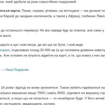
відом, який здобули за роки самостійних подорожей.
ються карти.
Пішки, горами, річками, на мотоциклі — ми долали ти
ж Євразії до західних континентів, а також у Африці, глибинах Півні
до останнього перевалу. Не все завжди йде за планом, але саме у
 магія.
шрути а ще і нові місця, де ми ще не були, і нові види
оциклі
, подолавши понад 20 000 км (а це половина довжини еквато
. Але головне не кількість відміток на карті, а те, що кожна з них з
ут →
Наші Подорожі
.
16 років і відтоді не може зупинитися. Також любить підніматися на
 кількох вершинах вище 7000 і навіть 8000, піднявся на вершину го
хається, а якщо ще не катається — то незабаром буде. У його активі
нг, мотоцикли, квадроцикли, ролики.