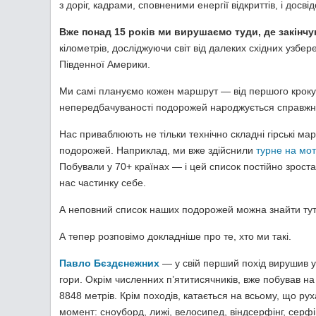
з доріг, кадрами, сповненими енергії відкриттів, і дос
Вже понад 15 років ми вирушаємо туди, де закінчу
кілометрів, досліджуючи світ від далеких східних узбере
Південної Америки.
Ми самі плануємо кожен маршрут — від першого кроку 
непередбачуваності подорожей народжується справжня
Нас приваблюють не тільки технічно складні гірські мар
подорожей. Наприклад, ми вже здійснили
турне на мот
Побували у 70+ країнах — і цей список постійно зростає
нас частинку себе.
А неповний список наших подорожей можна знайти т
А тепер розповімо докладніше про те, хто ми такі.
Павло Бєздєнежних
— у свій перший похід вирушив у 
гори. Окрім численних п’ятитисячників, вже побував на
8848 метрів. Крім походів, катається на всьому, що ру
момент: сноуборд, лижі, велосипед, віндсерфінг, серфі