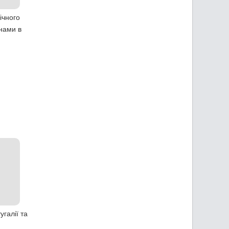
ічного
нами в
галії та