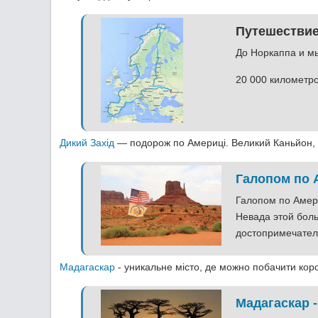
Путешествие
До Норкаппа и мы
20 000 километро
Дикий Захід
— подорож по Америці. Великий Каньйон, Д
Галопом по А
Галопом по Амери
Невада этой бол
достопримечатель
Мадагаскар
- уникальне місто, де можно побачити кор
Мадагаскар -