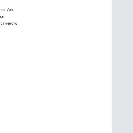
оки. Але
ься
истичного