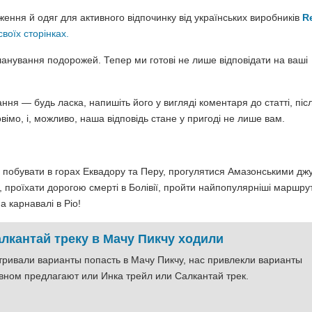
ння й одяг для активного відпочинку від українських виробників
R
своїх сторінках.
нування подорожей. Тепер ми готові не лише відповідати на ваші
ня — будь ласка, напишіть його у вигляді коментаря до статті, післ
вімо, і, можливо, наша відповідь стане у пригоді не лише вам.
 побувати в горах Еквадору та Перу, прогулятися Амазонськими дж
хи, проїхати дорогою смерті в Болівії, пройти найпопулярніші маршру
а карнавалі в Ріо!
алкантай треку в Мачу Пикчу ходили
ривали варианты попасть в Мачу Пикчу, нас привлекли варианты
овном предлагают или Инка трейл или Салкантай трек.