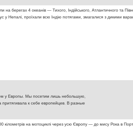
и на берегах 4 океанів — Тихого, Індійського, Атлантичного та Півн
с у Непалі, проїхали всю Індію потягами, змагалися з дикими вара
ем у Европы. Мы посетим лишь небольшую,
а притягивала к себе европейцев. В разные
0 кілометрів на мотоциклі через усю Європу — до мису Рока в Порту