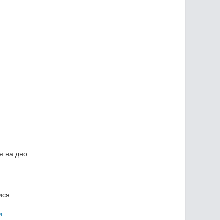
я на дно
ися.
и
.