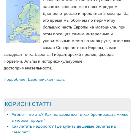
начнется конечно же в нашем родном
Днепропетровске и продлится 3 месяца. За
это время мы обогнем по периметру
большую часть Европы на мотоцикле, при
этом посещая самые интересные и
удивительные места на маршруте, такие как
самая Северная точка Европы, самая
западная точка Европы, Гибралтарский пролив, фьорды
Норвегии, Альпы и историко-культурные
достопримечательности...
Подробнее: Европейская часть
КОРИСНІ СТАТТІ
Airbnb - что это? Как пользоваться и как бронировать жилье
в любом городе?
Как летать недорого? Где купить дешевые билеты на
самолет?