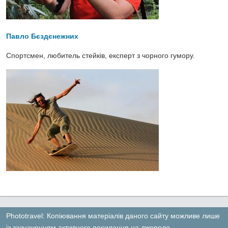
Павло Бєздєнежних
Спортсмен, любитель стейків, експерт з чорного гумору.
Phototravel: Копіювання матеріалів даного сайту можливе лише
із зазначенням активного посилання на джерело