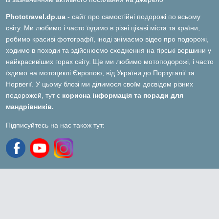
Phototravel.dp.ua
- сайт про самостійні подорожі по всьому
світу. Ми любимо і часто їздимо в різні цікаві міста та країни,
робимо красиві фотографії, іноді знімаємо відео про подорожі,
ходимо в походи та здійснюємо сходження на гірські вершини у
найкрасивіших горах світу. Ще ми любимо мотоподорожі, і часто
їздимо на мотоциклі Європою, від України до Португалії та
Норвегії. У цьому блозі ми ділимося своїм досвідом різних
подорожей, тут є
корисна інформація та поради для
мандрівників.
Підписуйтесь на нас також тут: