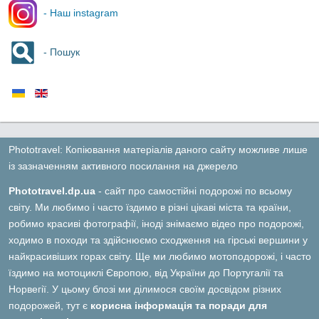
- Наш instagram
- Пошук
Phototravel: Копіювання матеріалів даного сайту можливе лише
із зазначенням активного посилання на джерело
Phototravel.dp.ua
- сайт про самостійні подорожі по всьому
світу. Ми любимо і часто їздимо в різні цікаві міста та країни,
робимо красиві фотографії, іноді знімаємо відео про подорожі,
ходимо в походи та здійснюємо сходження на гірські вершини у
найкрасивіших горах світу. Ще ми любимо мотоподорожі, і часто
їздимо на мотоциклі Європою, від України до Португалії та
Норвегії. У цьому блозі ми ділимося своїм досвідом різних
подорожей, тут є
корисна інформація та поради для