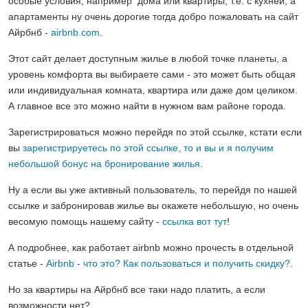
особые условия, например дома или квартиры, т.е. с кухней, а
апартаменты ну очень дорогие тогда добро пожаловать на сайт
Айрбнб -
airbnb.com
.
Этот сайт делает доступным жилье в любой точке планеты, а
уровень комфорта вы выбираете сами - это может быть общая
или индивидуальная комната, квартира или даже дом целиком.
А главное все это можно найти в нужном вам районе города.
Зарегистрироваться можно перейдя по этой ссылке, кстати если
вы
зарегистрируетесь по этой ссылке, то и вы и я получим
небольшой бонус на бронирование жилья
.
Ну а если вы уже активный пользователь, то перейдя по нашей
ссылке и забронировав жилье вы окажете небольшую, но очень
весомую помощь нашему сайту -
ссылка вот тут
!
А подробнее, как работает airbnb можно прочесть в отдельной
статье -
Airbnb - что это? Как пользоваться и получить скидку?
.
Но за квартиры на Айрбнб все таки надо платить, а если
возможности нет?