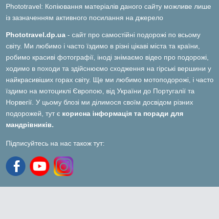
Phototravel: Копіювання матеріалів даного сайту можливе лише
із зазначенням активного посилання на джерело
Phototravel.dp.ua
- сайт про самостійні подорожі по всьому
світу. Ми любимо і часто їздимо в різні цікаві міста та країни,
робимо красиві фотографії, іноді знімаємо відео про подорожі,
ходимо в походи та здійснюємо сходження на гірські вершини у
найкрасивіших горах світу. Ще ми любимо мотоподорожі, і часто
їздимо на мотоциклі Європою, від України до Португалії та
Норвегії. У цьому блозі ми ділимося своїм досвідом різних
подорожей, тут є
корисна інформація та поради для
мандрівників.
Підписуйтесь на нас також тут: