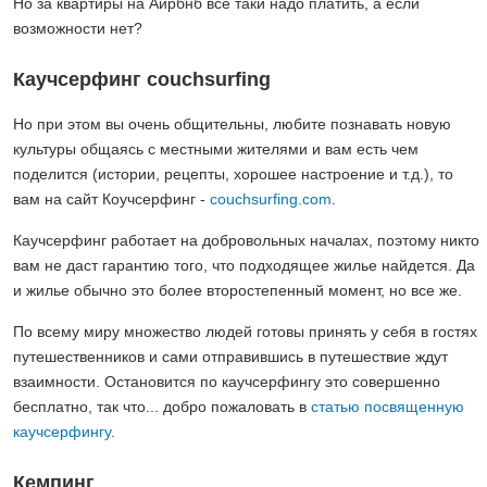
Но за квартиры на Айрбнб все таки надо платить, а если
возможности нет?
Каучсерфинг couchsurfing
Но при этом вы очень общительны, любите познавать новую
культуры общаясь с местными жителями и вам есть чем
поделится (истории, рецепты, хорошее настроение и т.д.), то
вам на сайт Коучсерфинг -
couchsurfing.com
.
Каучсерфинг работает на добровольных началах, поэтому никто
вам не даст гарантию того, что подходящее жилье найдется. Да
и жилье обычно это более второстепенный момент, но все же.
По всему миру множество людей готовы принять у себя в гостях
путешественников и сами отправившись в путешествие ждут
взаимности. Остановится по каучсерфингу это совершенно
бесплатно, так что... добро пожаловать в
статью посвященную
каучсерфингу
.
Кемпинг