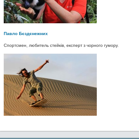
Павло Бєздєнежних
Спортсмен, любитель стейків, експерт з чорного гумору.