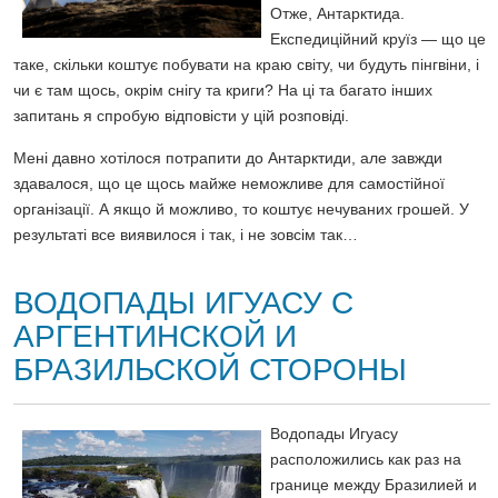
Отже, Антарктида.
Експедиційний круїз — що це
таке, скільки коштує побувати на краю світу, чи будуть пінгвіни, і
чи є там щось, окрім снігу та криги? На ці та багато інших
запитань я спробую відповісти у цій розповіді.
Мені давно хотілося потрапити до Антарктиди, але завжди
здавалося, що це щось майже неможливе для самостійної
організації. А якщо й можливо, то коштує нечуваних грошей. У
результаті все виявилося і так, і не зовсім так…
ВОДОПАДЫ ИГУАСУ С
АРГЕНТИНСКОЙ И
БРАЗИЛЬСКОЙ СТОРОНЫ
Водопады Игуасу
расположились как раз на
границе между Бразилией и