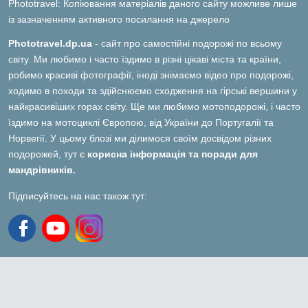
Phototravel: Копіювання матеріалів даного сайту можливе лише
із зазначенням активного посилання на джерело
Phototravel.dp.ua
- сайт про самостійні подорожі по всьому
світу. Ми любимо і часто їздимо в різні цікаві міста та країни,
робимо красиві фотографії, іноді знімаємо відео про подорожі,
ходимо в походи та здійснюємо сходження на гірські вершини у
найкрасивіших горах світу. Ще ми любимо мотоподорожі, і часто
їздимо на мотоциклі Європою, від України до Португалії та
Норвегії. У цьому блозі ми ділимося своїм досвідом різних
подорожей, тут є
корисна інформація та поради для
мандрівників.
Підписуйтесь на нас також тут: