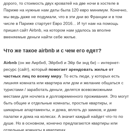
дорого, то стоимость двух кроватей на две ночи в хостеле в
Париже на нужные нам даты была 120 евро минимум. Конечно,
мы ведь даже не подумали, что в эти дни во Франции и в том
числе в Париже стартует Евро 2016... И тут нам на помощь
пришел сайт Airbnb, на котором нам удалось за вполне
вменяемые деньги найти себе жилье.
Что же такое airbnb и с чем его едят?
Airbnb
(он же Аирбнб, Эйрбнб и Эйр би энд би) – интернет-
ресурс (сайт), который
помогает арендовать жилье от
частных лиц по всему миру
. То есть люди, у которых есть
лишняя комната или квартира или дом и желание общаться с
туристами / заработать деньги, делятся всевозможными
местами для ночлега и долговременного проживания. Это могут
быть общие и отдельные комнаты, простые квартиры, и
шикарные апартаменты, и дома, вплоть до замков, и даже
палатки и дома на колесах. А значит каждый найдет что-то по
душе. Но в основном, конечно предлагаются квартиры или
отдельные комнаты в квартирах.