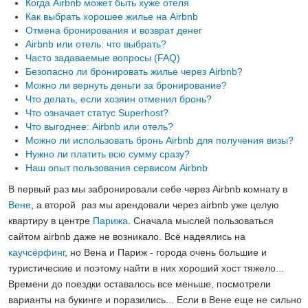
Когда Airbnb может быть хуже отеля
Как выбрать хорошее жилье на Airbnb
Отмена бронирования и возврат денег
Airbnb или отель: что выбрать?
Часто задаваемые вопросы (FAQ)
Безопасно ли бронировать жилье через Airbnb?
Можно ли вернуть деньги за бронирование?
Что делать, если хозяин отменил бронь?
Что означает статус Superhost?
Что выгоднее: Airbnb или отель?
Можно ли использовать бронь Airbnb для получения визы?
Нужно ли платить всю сумму сразу?
Наш опыт пользования сервисом Airbnb
В первый раз мы забронировали себе через Airbnb комнату в
Вене
, а второй раз мы арендовали через airbnb уже целую
квартиру в центре
Парижа
. Сначала мыслей пользоваться
сайтом airbnb даже не возникало. Всё надеялись на
каучсёрфинг
, но Вена и Париж - города очень большие и
туристические и поэтому найти в них хороший хост тяжело...
Времени до поездки оставалось все меньше, посмотрели
варианты на букинге и поразились... Если в Вене еще не сильно