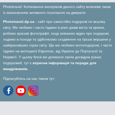
Phototravel: Копіювання матеріалів даного сайту можливе лише
із зазначенням активного посилання на джерело
Phototravel.dp.ua
- сайт про самостійні подорожі по всьому
світу. Ми любимо і часто їздимо в різні цікаві міста та країни,
робимо красиві фотографії, іноді знімаємо відео про подорожі,
ходимо в походи та здійснюємо сходження на гірські вершини у
найкрасивіших горах світу. Ще ми любимо мотоподорожі, і часто
їздимо на мотоциклі Європою, від України до Португалії та
Норвегії. У цьому блозі ми ділимося своїм досвідом різних
подорожей, тут є
корисна інформація та поради для
мандрівників.
Підписуйтесь на нас також тут: