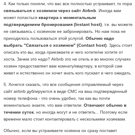
4. Как только поняли, что вас все полностью устраивает, то пора
связываться с хозяином через сайт Airbnb
. Иногда вам
может попасться
квартира с моментальным
подтверждением бронирования (Instant host)
, т.е. вы можете
не связываясь с хозяином ее забронировать. Но нам пока не
приходилось пользоваться этой услугой.
Обычно надо
выбрать "Связаться с хозяином" (Contact host)
. Здесь стоит
описать кто вы, когда приезжаете и чего хотите/не хотите от
хоста. Зачем это надо? Airbnb это не отель и во многих случаях
хозяин предоставляет вам комнату/квартиру, в которой сам
живет и естественно он хочет знать кого пускает и чего ожидать.
5. Хочется сказать, что все сообщения отправляемый через
сайт airbnb дублируются в виде СМС на ваш подтвержденный
номер телефона - что очень удобно, так как вы почти
моментально знаете, что вам ответили.
Отвечают обычно в
течении суток
, но иногда могут и не ответить... Поэтому если
времени мало стоит контактировать с несколькими хозяевам.
Обычно, если вы устраиваете хозяина он сразу поставит