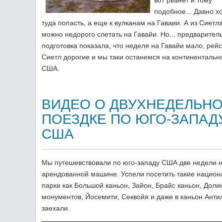
вот рванет и тому
подобное... Давно х
туда попасть, а еще к вулканам на Гаваии. А из Сиетла
можно недорого слетать на Гавайи. Но... предварител
подготовка показала, что неделя на Гавайи мало, рейс
Сиетл дорогие и мы таки останемся на континентальн
США.
ВИДЕО О ДВУХНЕДЕЛЬН
ПОЕЗДКЕ ПО ЮГО-ЗАПАД
США
Мы путешевствовали по юго-западу США две недели 
арендованной машине. Успели посетить такие нацио
парки как Большой каньон, Зайон, Брайс каньон, Доли
монументов, Йосемити, Секвойя и даже в каньон Ант
заехали.