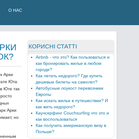
О НАС
РКИ
КОРИСНІ СТАТТІ
ОК?
Airbnb - что это? Как пользоваться и
как бронировать жилье в любом
городе?
к Арки
Как летать недорого? Где купить
ате Юта.
дешевые билеты на самолет?
Автобусные лоукост перевозчики
в Юте так
Европы
просто
Как искать жилье в путешествии? И
дных
как жить недорого?
арк Арки
Каучсерфинг Couchsurfing что это и
имает, но
как воспользоваться
Как получить американскую визу в
Польше?
диненным