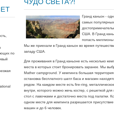
ЧУДО СВЕТА?!
МЕТ
Гранд каньон - одн
самых популярных
достопримечатель
США. В Гранд кань
сть,
попасть миллионы
Мы же приехали в Гранд каньон во время путешестви
а
западу США.
ующих по
сивый
Для проживания в Гранд каньоне есть несколько кем
места в которых стоит бронировать заранее. Мы вы
оезжая
Mather campground. У кемпинга большая территория
остановка бесплатного шатл баса и магазин находят
рядом. На каждом месте есть fire-ring, металлическо
tional
внутри, которого можно жечь костер, с решеткой для 
стол с лавочками и достаточно места под палатки. Кс
одном месте для кемпинга разрешается присутствие
машин и до 6 человек.