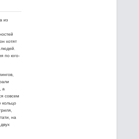
а из
ностей
он хотят
 людей.
я по юго-
пингов,
брали
, а
ся совсем
е кольцо
гриля,
тати, на
 двух