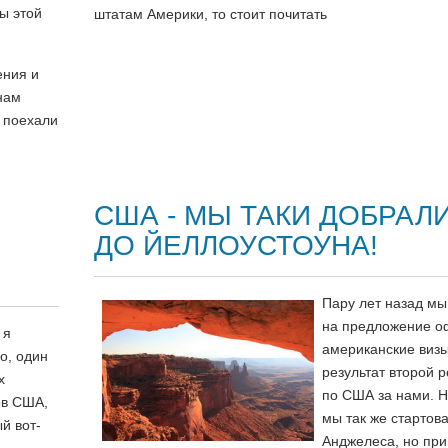
ы этой
штатам Америки, то стоит почитать
ения и
нам
 поехали
США - МЫ ТАКИ ДОБРАЛ
ДО ЙЕЛЛОУСТОУНА!
Пару лет назад мы
на предложение о
 я
американские визы
о, один
результат второй р
х
по США за нами. Н
ов США,
мы так же стартова
ый вот-
Анджелеса, но при