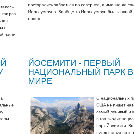
постарались забраться по севернее, а именно до са
отелось
Йеллоустоуна. Вообще-то Йеллоустоун был главной
 как раз
просто...
ьная
ы в
ой части
ОЙ
ЙОСЕМИТИ - ПЕРВЫЙ
У
НАЦИОНАЛЬНЫЙ ПАРК В
МИРЕ
на
О национальных п
нальные
США не пишет нав
ну
самый ленивый и 
илопы
в топ входит наци
парк Йосемити. Во
путешествуя по юг