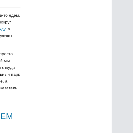
а-то едем,
вокруг
уду
, а
ружают
просто
ой мы
 откуда
льный парк
е, а
указатель
ОЕМ