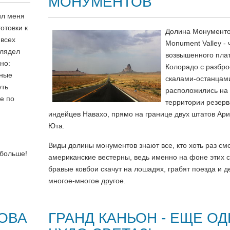
МОНУМЕНТОВ
ил меня
отовки к
Долина Монументо
 всех
Monument Valley - 
глядел
возвышенного пла
чно:
Колорадо с разбр
сные
скалами-останцам
уть
расположились на
е по
территории резер
индейцев Навахо, прямо на границе двух штатов Ари
Юта.
Виды долины монументов знают все, кто хоть раз см
 больше!
американские вестерны, ведь именно на фоне этих 
бравые ковбои скачут на лошадях, грабят поезда и 
многое-многое другое.
ОВА
ГРАНД КАНЬОН - ЕЩЕ О