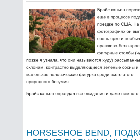
Брайс каньон пораз
еще в процессе подг
поездке по США. На
фотографиях он вы
очень ярко и необы
оранжево-бело-кра
фигурные столбы (ч
позже я узнала, что они называются худу) рассыпанны
склонам, контрастно выделяющиеся зеленые сосны и
маленькие человеческие фигурки среди всего этого
природного безумия.
Брайс каньон оправдал все ожидания и даже немного
HORSESHOE BEND, ПОДК