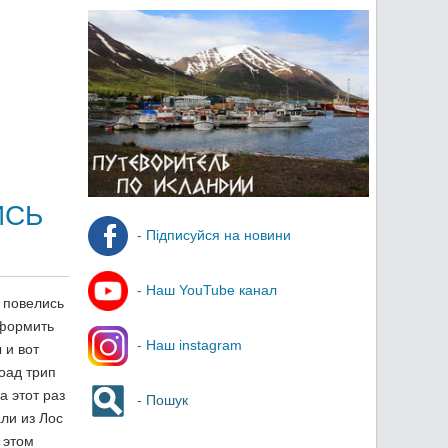
ИСЬ
- Підписуйся на новини
- Наш YouTube канал
 повелись
формить
- Наш instagram
 и вот
оад трип
а этот раз
- Пошук
ли из Лос
 этом