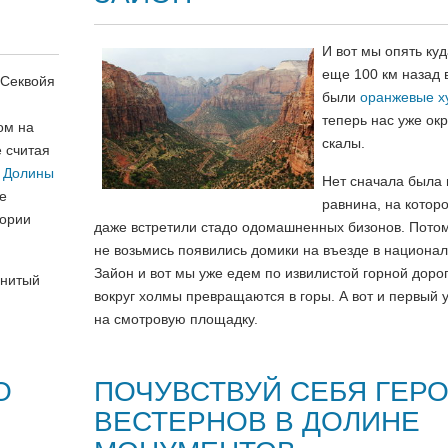
И вот мы опять куд
еще 100 км назад 
 Секвойя
были
оранжевые х
теперь нас уже ок
ом на
скалы.
е считая
и
Долины
Нет сначала была 
ые
равнина, на котор
тории
даже встретили стадо одомашненных бизонов. Потом
не возьмись появились домики на въезде в национа
Зайон и вот мы уже едем по извилистой горной дорог
енитый
вокруг холмы превращаются в горы. А вот и первый 
на смотровую площадку.
О
ПОЧУВСТВУЙ СЕБЯ ГЕР
ВЕСТЕРНОВ В ДОЛИНЕ