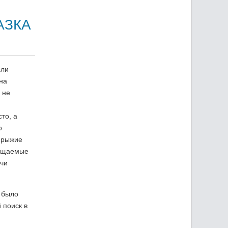
АЗКА
ели
на
 не
то, а
о
 рыжие
вещаемые
учи
 было
 поиск в