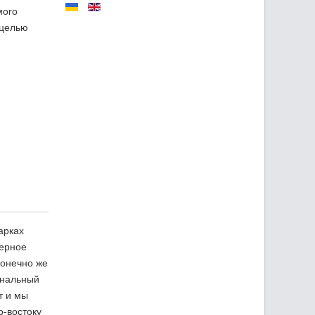
мого
 целью
арках
ерное
конечно же
ональный
т и мы
о-востоку