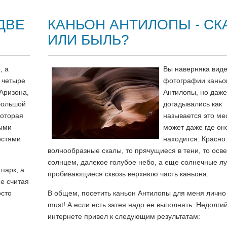
ДВЕ
КАНЬОН АНТИЛОПЫ - СК
ИЛИ БЫЛЬ?
, а
Вы наверняка вид
и четыре
фотографии каньо
Аризона,
Антилопы, но даже
большой
догадывались как
которая
называется это мес
ыми
может даже где он
остями
находится. Красно
волнообразные скалы, то прячущиеся в тени, то ос
солнцем, далекое голубое небо, а еще солнечные л
парк, а
пробивающиеся сквозь верхнюю часть каньона.
не считая
осто
В общем, посетить каньон Антилопы для меня лично
must! А если есть затея надо ее выполнять. Недолгий
интернете привел к следующим результатам: