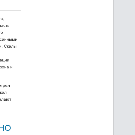
в,
часть
то
осанными
и. Скалы
вации
зона и
отрел
скал
делают
ДНО