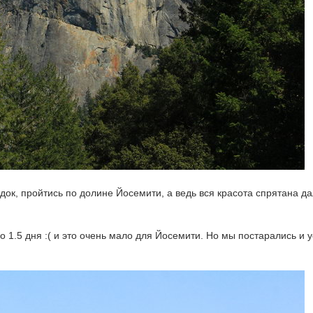
док, пройтись по долине Йосемити, а ведь вся красота спрятана д
ло 1.5 дня :( и это очень мало для Йосемити. Но мы постарались и 