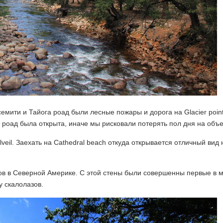
емити и Тайога роад были лесные пожары и дорога на Glacier poin
 роад была открыта, иначе мы рисковали потерять пол дня на объ
eil. Заехать на Cathedral beach откуда открывается отличный вид 
ов в Северной Америке. С этой стены были совершенны первые в м
у скалолазов.