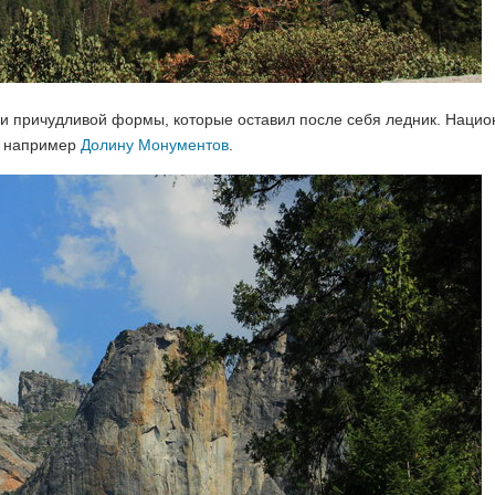
ми причудливой формы, которые оставил после себя ледник. Наци
ак например
Долину Монументов
.