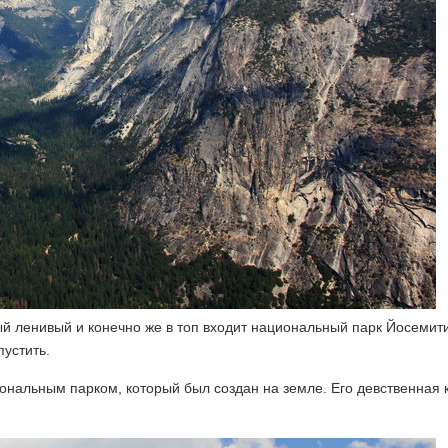
 ленивый и конечно же в топ входит национальный парк Йосемити
пустить.
ональным парком, который был создан на земле. Его девственная 