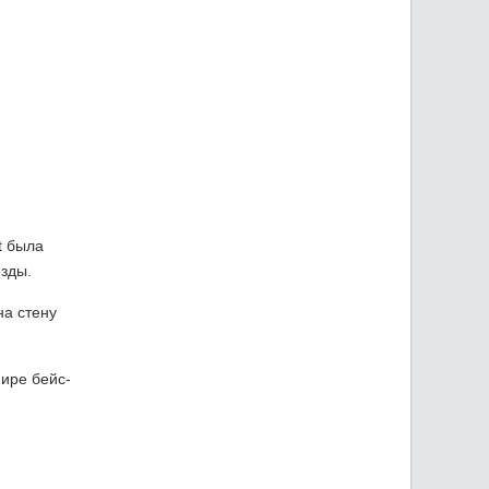
t была
езды.
на стену
ире бейс-