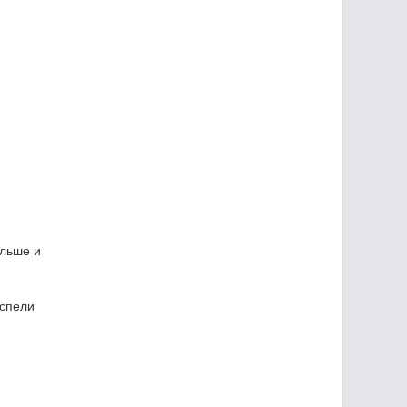
альше и
успели