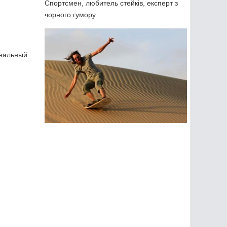
Спортсмен, любитель стейків, експерт з
чорного гумору.
ональный