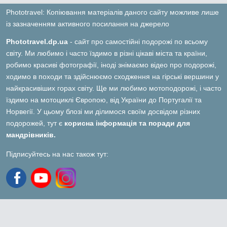
Phototravel: Копіювання матеріалів даного сайту можливе лише
із зазначенням активного посилання на джерело
Phototravel.dp.ua
- сайт про самостійні подорожі по всьому
світу. Ми любимо і часто їздимо в різні цікаві міста та країни,
робимо красиві фотографії, іноді знімаємо відео про подорожі,
ходимо в походи та здійснюємо сходження на гірські вершини у
найкрасивіших горах світу. Ще ми любимо мотоподорожі, і часто
їздимо на мотоциклі Європою, від України до Португалії та
Норвегії. У цьому блозі ми ділимося своїм досвідом різних
подорожей, тут є
корисна інформація та поради для
мандрівників.
Підписуйтесь на нас також тут: