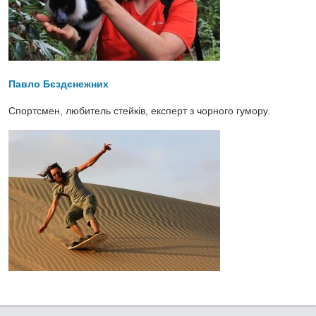
Павло Бєздєнежних
Спортсмен, любитель стейків, експерт з чорного гумору.