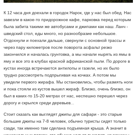
К 12 часа дня доехали в городок Нарок, где у нас был обед. Нас
завезли в какое-то придорожное кафе, парковка перед которым
была забита такими же автобусами и джипами как наш. Ланч -
шведский стол, еды много, но разнообразие небольшое.
Отдохнули и поехали дальше, свернули с основной трассы и
через пару километров после поворота асфальт резко
закончился и началась грунтовка, а мы начали нырять из ямы в
яму и все это в клубах красной африканской пыли. По дороге в
кустах иногда встречаются антилопы и газели, но их было
трудно рассмотреть подпрыгивая на кочках. А потом мы
увидели первого жирафа. Мы остановились, чтобы размять ноги
и пока стояли из кустов вышел жираф. Близко, очень близко, он
был в каких-то 15-20 метрах от нас, неспешно перешел через
дорогу и скрылся среди деревьев...
Стоит сказать как выглядят джипы для сафари - это старые
большие джипы на 7-8 человек, обычно туристы сидят только
сзади, так именно там сделана подъемная крыша. А значит в