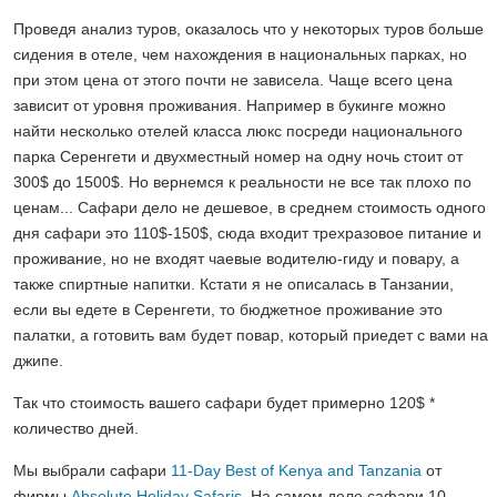
Проведя анализ туров, оказалось что у некоторых туров больше
сидения в отеле, чем нахождения в национальных парках, но
при этом цена от этого почти не зависела. Чаще всего цена
зависит от уровня проживания. Например в букинге можно
найти несколько отелей класса люкс посреди национального
парка Серенгети и двухместный номер на одну ночь стоит от
300$ до 1500$. Но вернемся к реальности не все так плохо по
ценам... Сафари дело не дешевое, в среднем стоимость одного
дня сафари это 110$-150$, сюда входит трехразовое питание и
проживание, но не входят чаевые водителю-гиду и повару, а
также спиртные напитки. Кстати я не описалась в Танзании,
если вы едете в Серенгети, то бюджетное проживание это
палатки, а готовить вам будет повар, который приедет с вами на
джипе.
Так что стоимость вашего сафари будет примерно 120$ *
количество дней.
Мы выбрали сафари
11-Day Best of Kenya and Tanzania
от
фирмы
Absolute Holiday Safaris
. На самом деле сафари 10