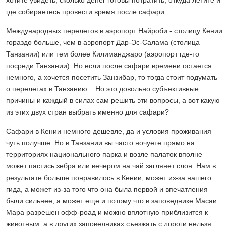
где собираетесь провести время после сафари.
Международных перелетов в аэропорт Найроби - столицу Кении
гораздо больше, чем в аэропорт Дар-Эс-Салама (столица
Танзании) или тем более Килиманджаро (аэропорт где-то
посреди Танзании). Но если после сафари времени остается
немного, а хочется посетить Занзибар, то тогда стоит подумать
о перелетах в Танзанию... Но это довольно субъективные
причины и каждый в силах сам решить эти вопросы, а вот какую
из этих двух стран выбрать именно для сафари?
Сафари в Кении немного дешевле, да и условия проживания
чуть получше. Но в Танзании вы часто ночуете прямо на
территориях национального парка и возле палаток вполне
может пастись зебра или вечером на чай заглянет слон. Нам в
результате больше понравилось в Кении, может из-за нашего
гида, а может из-за того что она была первой и впечатления
были сильнее, а может еще и потому что в заповеднике Масаи
Мара разрешен офф-роад и можно вплотную приблизится к
животным, а в других заповедниках съезжать с дороги нельзя.