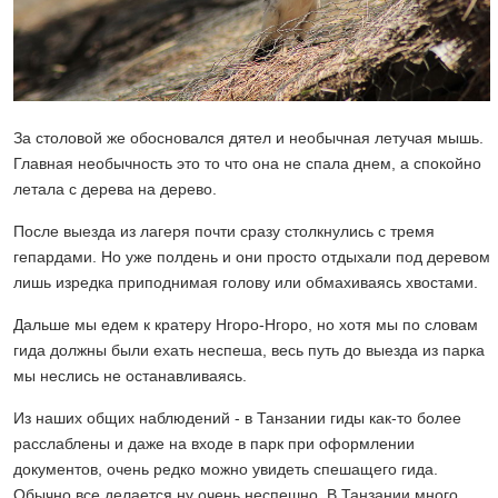
За столовой же обосновался дятел и необычная летучая мышь.
Главная необычность это то что она не спала днем, а спокойно
летала с дерева на дерево.
После выезда из лагеря почти сразу столкнулись с тремя
гепардами. Но уже полдень и они просто отдыхали под деревом
лишь изредка приподнимая голову или обмахиваясь хвостами.
Дальше мы едем к кратеру Нгоро-Нгоро, но хотя мы по словам
гида должны были ехать неспеша, весь путь до выезда из парка
мы неслись не останавливаясь.
Из наших общих наблюдений - в Танзании гиды как-то более
расслаблены и даже на входе в парк при оформлении
документов, очень редко можно увидеть спешащего гида.
Обычно все делается ну очень неспешно. В Танзании много