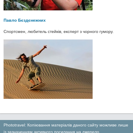
Павло Бєздєнежних
Спортсмен, любитель стейків, експерт з чорного гумору.
Phototravel: Копіювання матеріалів даного сайту можливе лише
із зазначенням активного посилання на джерело