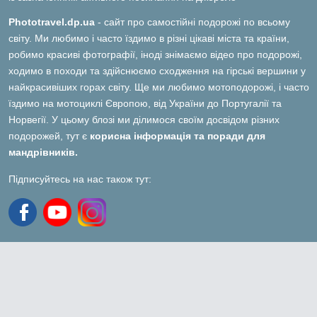
Phototravel.dp.ua
- сайт про самостійні подорожі по всьому
світу. Ми любимо і часто їздимо в різні цікаві міста та країни,
робимо красиві фотографії, іноді знімаємо відео про подорожі,
ходимо в походи та здійснюємо сходження на гірські вершини у
найкрасивіших горах світу. Ще ми любимо мотоподорожі, і часто
їздимо на мотоциклі Європою, від України до Португалії та
Норвегії. У цьому блозі ми ділимося своїм досвідом різних
подорожей, тут є
корисна інформація та поради для
мандрівників.
Підписуйтесь на нас також тут: