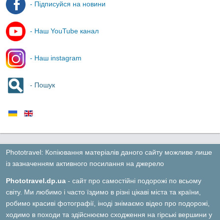
- Підписуйся на новини
- Наш YouTube канал
- Наш instagram
- Пошук
Phototravel: Копіювання матеріалів даного сайту можливе лише
із зазначенням активного посилання на джерело
Phototravel.dp.ua
- сайт про самостійні подорожі по всьому
світу. Ми любимо і часто їздимо в різні цікаві міста та країни,
робимо красиві фотографії, іноді знімаємо відео про подорожі,
ходимо в походи та здійснюємо сходження на гірські вершини у