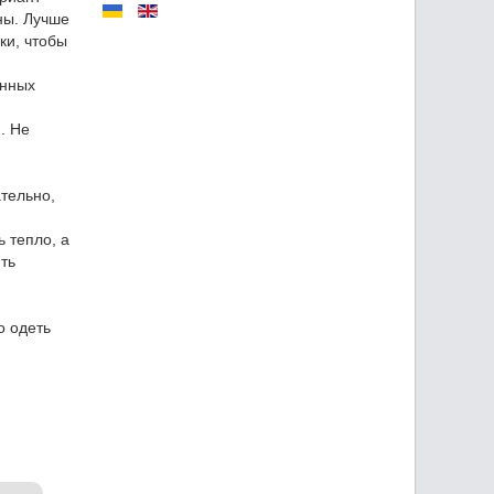
ны. Лучше
ки, чтобы
онных
. Не
тельно,
 тепло, а
ть
о одеть