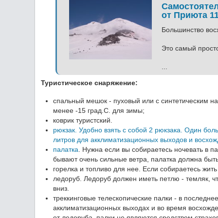
Самостоятел
от Приюта 1
Большинство вос
Это самый прост
...
Туристическое снаряжение:
спальный мешок - пуховый или с синтетическим на
менее -15 град.С. для зимы;
коврик туристский.
рюкзак. Удобно взять с собой 2 рюкзака. Один бол
литров для акклиматизационных выходов и восхож
палатка
. Нужна если вы собираетесь ночевать в п
бывают очень сильные ветра, палатка должна быть
горелка и топливо для нее. Если собираетесь жить 
ледоруб. Ледоруб должен иметь петлю - темляк, чт
вниз.
треккинговые телескопические палки - в последне
акклиматизационных выходах и во время восхожде
от ледоруба, палки не являются средством страхо