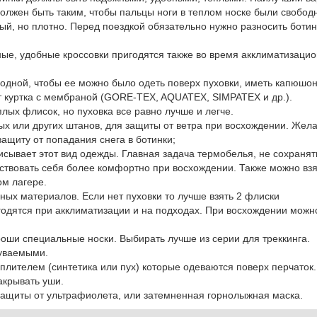
олжен быть таким, чтобы пальцы ноги в теплом носке были свобод
лый, но плотно. Перед поездкой обязательно нужно разносить ботин
ные, удобные кроссовки пригодятся также во время акклиматизаци
одной, чтобы ее можно было одеть поверх пуховки, иметь капюшон
т куртка с мембраной (GORE-TEX, AQUATEX, SIMPATEX и др.).
лых флисок, но пуховка все равно лучше и легче.
 или других штанов, для защиты от ветра при восхождении. Жела
ащиту от попадания снега в ботинки;
сывает этот вид одежды. Главная задача термобелья, не сохранять
увствовать себя более комфортно при восхождении. Также можно взя
ом лагере.
ных материалов. Если нет пуховки то лучше взять 2 флиски
одятся при акклиматизации и на подходах. При восхождении можн
ороши специальные носки. Выбирать лучше из серии для треккинга.
дуваемыми.
плителем (синтетика или пух) которые одеваются поверх перчаток.
акрывать уши.
 защиты от ультрафиолета, или затемненная горнолыжная маска.