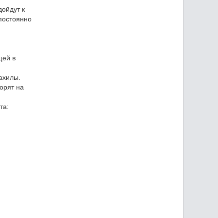
дойдут к
 постоянно
щей в
ахилы.
орят на
та: