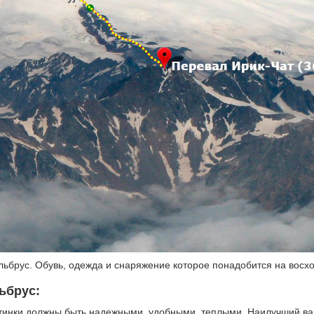
Эльбрус. Обувь, одежда и снаряжение которое понадобится на восх
ьбрус:
Ботинки должны быть надежными, удобными, теплыми. Наилучший ва