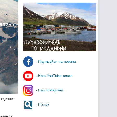
- Підписуйся на новини
- Наш YouTube канал
- Наш instagram
ождении.
- Пошук
риант -