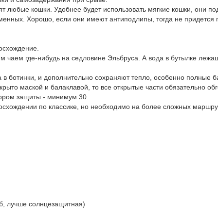
т любые кошки. Удобнее будет использовать мягкие кошки, они по
рменных. Хорошо, если они имеют антиподлипы, тогда не придется
осхождение.
им чаем где-нибудь на седловине Эльбруса. А вода в бутылке лежа
 в ботинки, и дополнительно сохраняют тепло, особенно полные б
рыто маской и балаклавой, то все открытые части обязательно обг
ором защиты - минимум 30.
осхождении по классике, но необходимо на более сложных маршру
уб, лучше солнцезащитная)