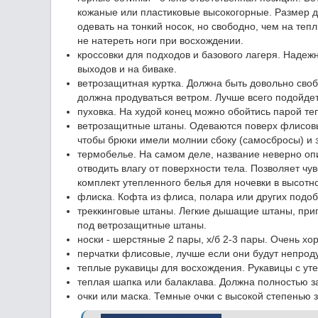
кожаные или пластиковые высокогорные. Размер д
одевать на тонкий носок, но свободно, чем на теп
не натереть ноги при восхождении.
кроссовки для подходов и базового лагеря. Надеж
выходов и на биваке.
ветрозащитная куртка. Должна быть довольно своб
должна продуваться ветром. Лучше всего подойде
пуховка. На худой конец можно обойтись парой теп
ветрозащитные штаны. Одеваются поверх флисовых
чтобы брюки имели молнии сбоку (самосбросы) и з
термобелье. На самом деле, название неверно опи
отводить влагу от поверхности тела. Позволяет ч
комплект утепленного белья для ночевки в высотн
флиска. Кофта из флиса, полара или других подоб
треккинговые штаны. Легкие дышащие штаны, приг
под ветрозащитные штаны.
носки - шерстяные 2 пары, х/б 2-3 пары. Очень х
перчатки флисовые, лучше если они будут непро
теплые рукавицы для восхождения. Рукавицы с уте
теплая шапка или балаклава. Должна полностью з
очки или маска. Темные очки с высокой степенью