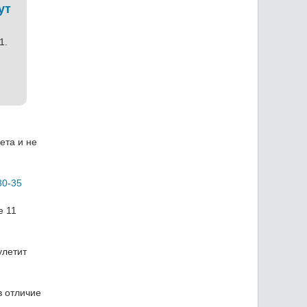
ут
1.
ета и не
30-35
е 11
улетит
в отличие