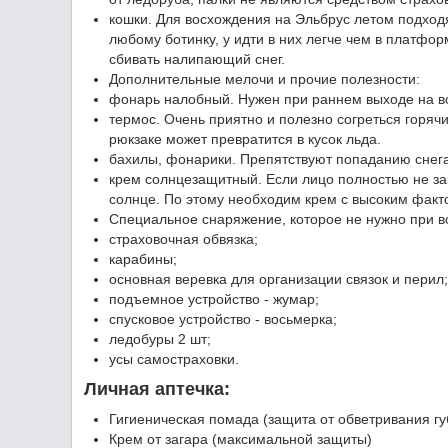
кошки. Для восхождения на Эльбрус летом подходя
любому ботинку, у идти в них легче чем в платфо
сбивать налипающий снег.
Дополнительные мелочи и прочие полезности:
фонарь налобный. Нужен при раннем выходе на в
термос. Очень приятно и полезно согреться горяч
рюкзаке может превратится в кусок льда.
бахилы, фонарики. Препятствуют попаданию снега
крем солнцезащитный. Если лицо полностью не зак
солнце. По этому необходим крем с высоким факт
Специальное снаряжение, которое не нужно при в
страховочная обвязка;
карабины;
основная веревка для организации связок и перил;
подъемное устройство - жумар;
спусковое устройство - восьмерка;
ледобуры 2 шт;
усы самостраховки.
Личная аптечка:
Гигиеническая помада (защита от обветривания г
Крем от загара (максимальной защиты)