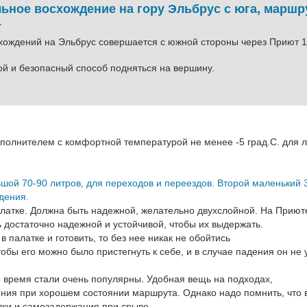
ьное восхождение на гору Эльбрус с юга, маршр
1
хождений на Эльбрус совершается с южной стороны через Приют 1
ой и безопасный способ подняться на вершину.
полнителем с комфортной температурой не менее -5 град.С. для л
ьшой 70-90 литров, для переходов и переездов. Второй маленький 
дения.
алатке. Должна быть надежной, желательно двухслойной. На Приют
 достаточно надежной и устойчивой, чтобы их выдержать.
в палатке и готовить, то без нее никак не обойтись
обы его можно было пристегнуть к себе, и в случае падения он не 
е время стали очень популярны. Удобная вещь на подходах,
ния при хорошем состоянии маршрута. Однако надо помнить, что 
вки и самозадержания при срыве.