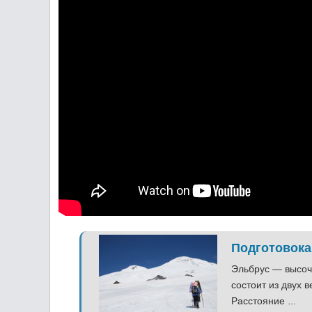
Подготовока
Эльбрус — высоч
состоит из двух 
Расстояние ...