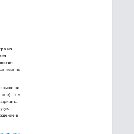
ера из
рез
ляется
тся именно
ус выше на
 нее). Тем
 варианта
ругую
ождение в
 маршруту