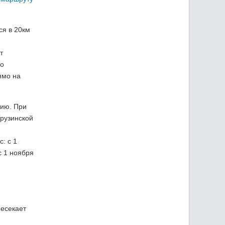
ся в 20км
т
то
ямо на
сию. При
Грузинской
: с 1
с 1 ноября
ресекает