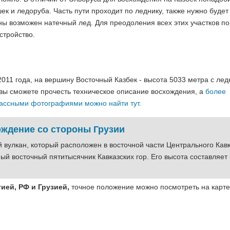
к и ледоруба. Часть пути проходит по леднику, также нужно будет
ы возможен натечный лед. Для преодоления всех этих участков п
стройство.
011 года, на вершину Восточный Казбек - высота 5033 метра с лед
 вы сможете прочесть техническое описание восхождения, а
более
лассными фотографиями можно найти тут.
ождение со стороны Грузии
й вулкан, который расположен в восточной части Центрального Кавк
мый восточный пятитысячник Кавказских гор. Его высота составляет 5
тией, РФ и Грузией,
точное положение можно посмотреть на карте