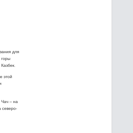
азания для
 горы
 Казбек.
е этой
и
 Чач – на
а северо-