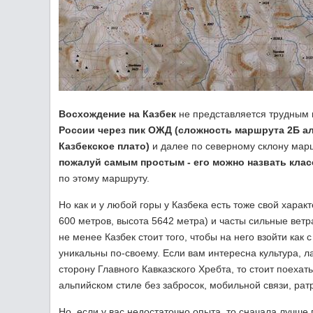
Восхождение на Казбек
не представляется трудным 
России через пик ОЖД (сложность маршрута 2Б а
Казбекское плато)
и далее по северному склону мар
пожалуй самым простым - его можно назвать кла
по этому маршруту.
Но как и у любой горы у Казбека есть тоже свой хара
600 метров, высота 5642 метра) и часты сильные ветра
не менее Казбек стоит того, чтобы на него взойти как 
уникальны по-своему. Если вам интересна культура, 
сторону Главного Кавказского Хребта, то стоит поеха
альпийском стиле без забросок, мобильной связи, рат
Но, если у вас недостаточно опыта, то сначала лучш