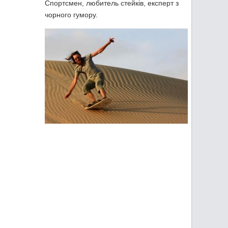
Спортсмен, любитель стейків, експерт з
чорного гумору.