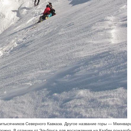
титысячников Северного Кавказа. Другое название горы — Мкинвар
ложно. В отличии от Эльбруса для восхождения на Казбек понадоб