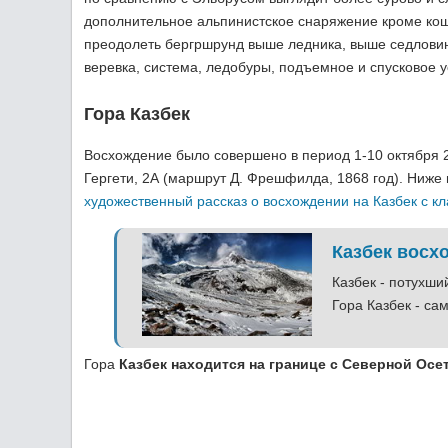
дополнительное альпинистское снаряжение кроме коше
преодолеть бергршрунд выше ледника, выше седловин
веревка, система, ледобуры, подъемное и спусковое у
Гора Казбек
Восхождение было совершено в период 1-10 октября 2
Гергети, 2А (маршрут Д. Фрешфилда, 1868 год). Ниже
художественный рассказ о восхождении на Казбек с к
Казбек восх
Казбек - потухши
Гора Казбек - са
Гора
Казбек находится на границе с Северной Осе