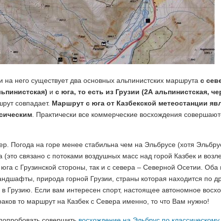
и на него существует два основных альпинистских маршрута
с сев
льпинистская)
и
с юга, то есть из Грузии (2А альпинистская, че
шрут совпадает.
Маршрут с юга от Казбекской метеостанции яв
ссическим
. Практически все коммерческие восхождения совершаю
ктер. Погода на горе менее стабильна чем на Эльбрусе (хотя Эльбр
 (это связано с потоками воздушных масс над горой Казбек и возле
с юга с Грузинской стороны, так и с севера – Северной Осетии. Оба
ландшафты, природа горной Грузии, страны которая находится по д
ть в Грузию. Если вам интересен спорт, настоящее автономное восх
раков то маршрут на Казбек с Севера именно, то что Вам нужно!
е попробовать совершить
восхождение на Эльбрус по классическому