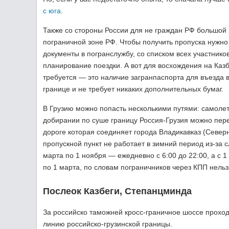
с юга
.
Также со стороны России для не граждан РФ большой п
пограничной зоне РФ. Чтобы получить пропуска нужно 
документы в погранслужбу, со списком всех участник
планирование поездки. А вот для восхождения на Казб
требуется — это наличие загранпаспорта для въезда 
границе и не требует никаких дополнительных бумаг.
В Грузию можно попасть несколькими путями: самолет
добирании по суше границу Россия-Грузия можно пер
дороге которая соединяет города Владикавказ (Северн
пропускной пункт не работает в зимний период из-за
марта по 1 ноября — ежедневно с 6:00 до 22:00, а с 1
по 1 марта, по словам пограничников через КПП нельз
Послеок Казбеги, Степанцминда
За российско таможней кросс-граничное шоссе проход
линию российско-грузинской границы.