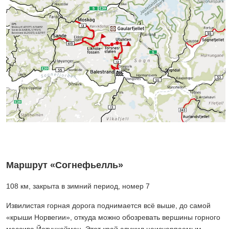
Маршрут «Согнефьелль»
108 км, закрыта в зимний период, номер 7
Извилистая горная дорога поднимается всё выше, до самой
«крыши Норвегии», откуда можно обозревать вершины горного
массива Йотунхеймен. Этот край служил неисчерпаемым