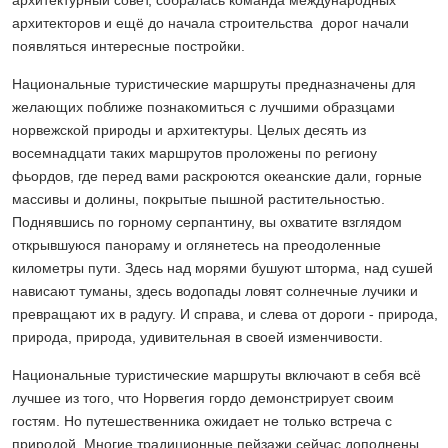
архитекторов и ещё до начала строительства дорог начали
появляться интересные постройки.
Национальные туристические маршруты предназначены для
желающих поближе познакомиться с лучшими образцами
норвежской природы и архитектуры. Целых десять из
восемнадцати таких маршрутов проложены по региону
фьордов, где перед вами раскроются океанские дали, горные
массивы и долины, покрытые пышной растительностью.
Поднявшись по горному серпантину, вы охватите взглядом
открывшуюся панораму и оглянетесь на преодоленные
километры пути. Здесь над морями бушуют шторма, над сушей
нависают туманы, здесь водопады ловят солнечные лучики и
превращают их в радугу. И справа, и слева от дороги - природа,
природа, природа, удивительная в своей изменчивости.
Национальные туристические маршруты включают в себя всё
лучшее из того, что Норвегия гордо демонстрирует своим
гостям. Но путешественника ожидает не только встреча с
природой. Многие традиционные пейзажи сейчас дополнены