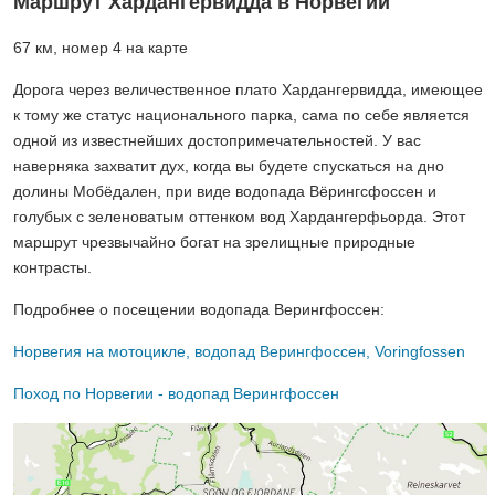
Маршрут Хардангервидда в Норвегии
67 км, номер 4 на карте
Дорога через величественное плато Хардангервидда, имеющее
к тому же статус национального парка, сама по себе является
одной из известнейших достопримечательностей. У вас
наверняка захватит дух, когда вы будете спускаться на дно
долины Мобёдален, при виде водопада Вёрингсфоссен и
голубых с зеленоватым оттенком вод Хардангерфьорда. Этот
маршрут чрезвычайно богат на зрелищные природные
контрасты.
Подробнее о посещении водопада Верингфоссен:
Норвегия на мотоцикле, водопад Верингфоссен, Voringfossen
Поход по Норвегии - водопад Верингфоссен