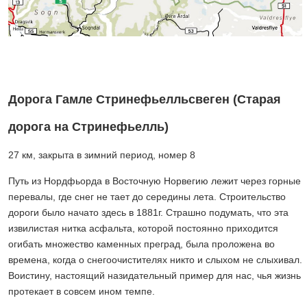
Дорога Гамле Стринефьелльсвеген (Старая
дорога на Стринефьелль)
27 км, закрыта в зимний период, номер 8
Путь из Нордфьорда в Восточную Норвегию лежит через горные
перевалы, где снег не тает до середины лета. Строительство
дороги было начато здесь в 1881г. Страшно подумать, что эта
извилистая нитка асфальта, которой постоянно приходится
огибать множество каменных преград, была проложена во
времена, когда о снегоочистителях никто и слыхом не слыхивал.
Воистину, настоящий назидательный пример для нас, чья жизнь
протекает в совсем ином темпе.