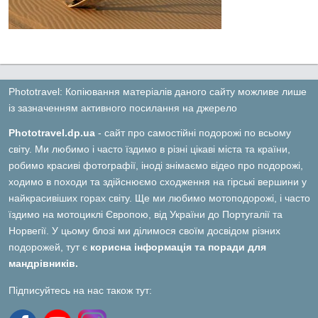
Phototravel: Копіювання матеріалів даного сайту можливе лише
із зазначенням активного посилання на джерело
Phototravel.dp.ua
- сайт про самостійні подорожі по всьому
світу. Ми любимо і часто їздимо в різні цікаві міста та країни,
робимо красиві фотографії, іноді знімаємо відео про подорожі,
ходимо в походи та здійснюємо сходження на гірські вершини у
найкрасивіших горах світу. Ще ми любимо мотоподорожі, і часто
їздимо на мотоциклі Європою, від України до Португалії та
Норвегії. У цьому блозі ми ділимося своїм досвідом різних
подорожей, тут є
корисна інформація та поради для
мандрівників.
Підписуйтесь на нас також тут: