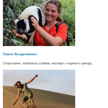
Павло Бєздєнежних
Спортсмен, любитель стейків, експерт з чорного гумору.