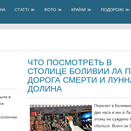
НА
СТАТТІ
ФОТО
КРАЇНИ
ПОДОРОЖІ
ЧТО ПОСМОТРЕТЬ В
СТОЛИЦЕ БОЛИВИИ ЛА П
ДОРОГА СМЕРТИ И ЛУНН
ДОЛИНА
ыли в
ня
Перелет в Боливию
два часа и мы в Ла
 солончак
этому не суждено 
сбыться. Всего за 