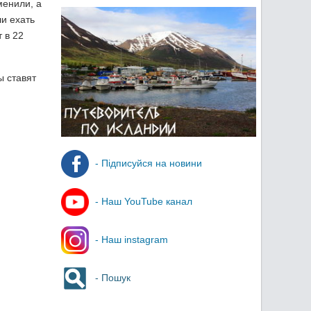
менили, а
и ехать
 в 22
ы ставят
- Підписуйся на новини
- Наш YouTube канал
- Наш instagram
- Пошук