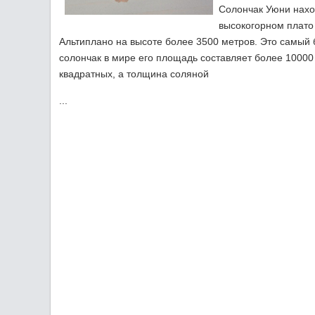
Солончак Уюни нахо
высокогорном плато
Альтиплано на высоте более 3500 метров. Это самый
солончак в мире его площадь составляет более 10000
квадратных, а толщина соляной
...