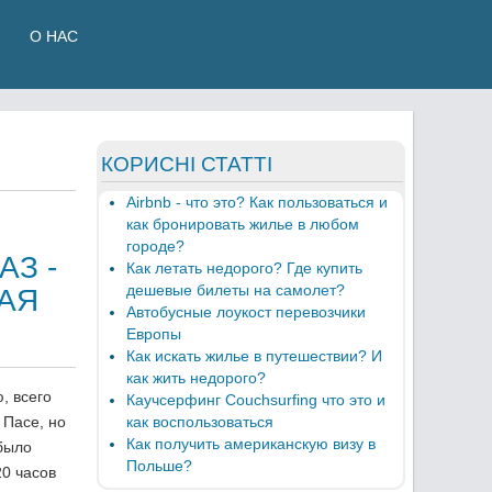
О НАС
КОРИСНІ СТАТТІ
Airbnb - что это? Как пользоваться и
как бронировать жилье в любом
городе?
АЗ -
Как летать недорого? Где купить
дешевые билеты на самолет?
АЯ
Автобусные лоукост перевозчики
Европы
Как искать жилье в путешествии? И
как жить недорого?
, всего
Каучсерфинг Couchsurfing что это и
 Пасе, но
как воспользоваться
Как получить американскую визу в
было
Польше?
20 часов