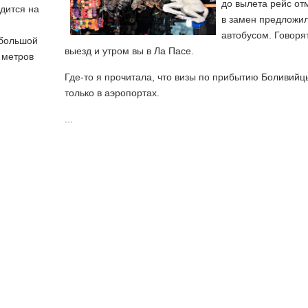
до вылета рейс от
дится на
в замен предложил
автобусом. Говорят
 большой
выезд и утром вы в Ла Пасе.
 метров
Где-то я прочитала, что визы по прибытию Боливийц
только в аэропортах.
...