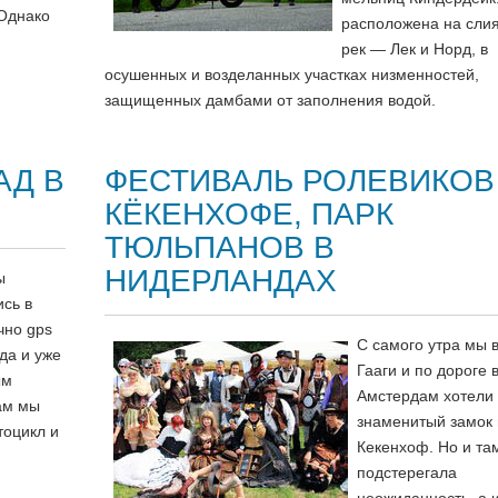
 Однако
расположена на слия
рек — Лек и Норд, в
осушенных и возделанных участках низменностей,
защищенных дамбами от заполнения водой.
АД В
ФЕСТИВАЛЬ РОЛЕВИКОВ
КЁКЕНХОФЕ, ПАРК
ТЮЛЬПАНОВ В
НИДЕРЛАНДАХ
ы
сь в
чно gps
С самого утра мы 
ода и уже
Гааги и по дороге 
ым
Амстердам хотели 
ам мы
знаменитый замок 
тоцикл и
Кекенхоф. Но и та
подстерегала