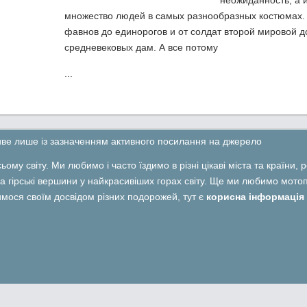
неожиданность, а 
множество людей в самых разнообразных костюмах.
фавнов до единорогов и от солдат второй мировой д
средневековых дам. А все потому
...
ливе лише із зазначенням активного посилання на джерело
ьому світу. Ми любимо і часто їздимо в різні цікаві міста та країни,
 гірські вершини у найкрасивіших горах світу. Ще ми любимо мотопо
лимося своїм досвідом різних подорожей, тут є
корисна інформація 