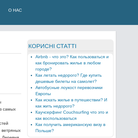
О НАС
КОРИСНІ СТАТТІ
Airbnb - что это? Как пользоваться и
как бронировать жилье в любом
городе?
Как летать недорого? Где купить
дешевые билеты на самолет?
Автобусные лоукост перевозчики
Европы
Как искать жилье в путешествии? И
ы
как жить недорого?
з самых
Каучсерфинг Couchsurfing что это и
как воспользоваться
стей
Как получить американскую визу в
ю ветряных
Польше?
. Деревня