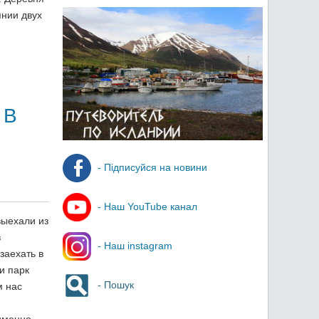
нии двух
 В
- Підписуйся на новини
- Наш YouTube канал
выехали из
в
- Наш instagram
заехать в
и парк
- Пошук
м нас