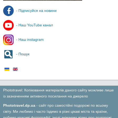
- Підписуйся на новини
- Наш YouTube канал
- Наш instagram
- Пошук
Phototravel: Копіювання матеріалів даного сайту можливе лише
із зазначенням активного посилання на джерело
Phototravel.dp.ua
- сайт про самостійні подорожі по всьому
світу. Ми любимо і часто їздимо в різні цікаві міста та країни,
робимо красиві фотографії, іноді знімаємо відео про подорожі,