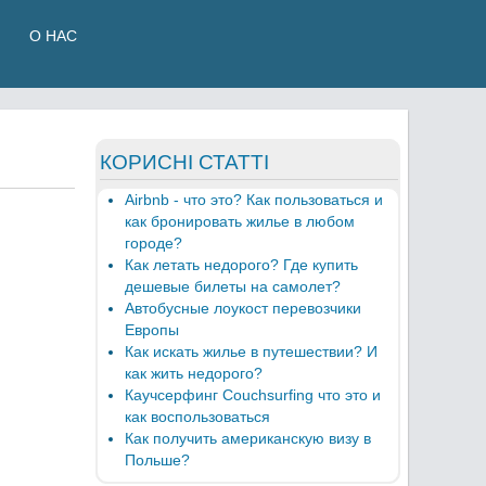
О НАС
КОРИСНІ СТАТТІ
Airbnb - что это? Как пользоваться и
как бронировать жилье в любом
городе?
Как летать недорого? Где купить
дешевые билеты на самолет?
Автобусные лоукост перевозчики
Европы
Как искать жилье в путешествии? И
как жить недорого?
Каучсерфинг Couchsurfing что это и
как воспользоваться
Как получить американскую визу в
Польше?