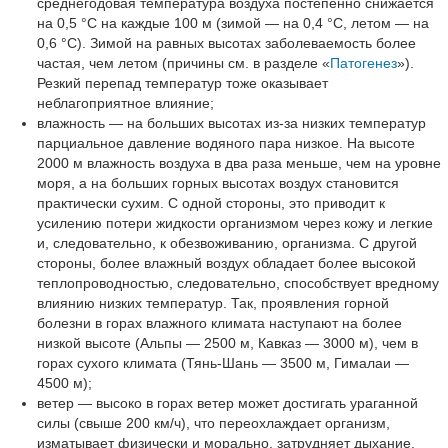
среднегодовая температура воздуха постепенно снижается
на 0,5 °C на каждые 100 м (зимой — на 0,4 °C, летом — на
0,6 °C). Зимой на равных высотах заболеваемость более
частая, чем летом (причины см. в разделе «
Патогенез
»).
Резкий перепад температур тоже оказывает
неблагоприятное влияние;
влажность — на больших высотах из-за низких температур
парциальное давление водяного пара низкое. На высоте
2000 м влажность воздуха в два раза меньше, чем на уровне
моря, а на больших горных высотах воздух становится
практически сухим. С одной стороны, это приводит к
усилению потери жидкости организмом через кожу и легкие
и, следовательно, к обезвоживанию, организма. С другой
стороны, более влажный воздух обладает более высокой
теплопроводностью, следовательно, способствует вредному
влиянию низких температур. Так, проявления горной
болезни в горах влажного климата наступают на более
низкой высоте (Альпы — 2500 м, Кавказ — 3000 м), чем в
горах сухого климата (Тянь-Шань — 3500 м, Гималаи —
4500 м);
ветер — высоко в горах ветер может достигать ураганной
силы (свыше 200 км/ч), что переохлаждает организм,
изматывает физически и морально, затрудняет дыхание.