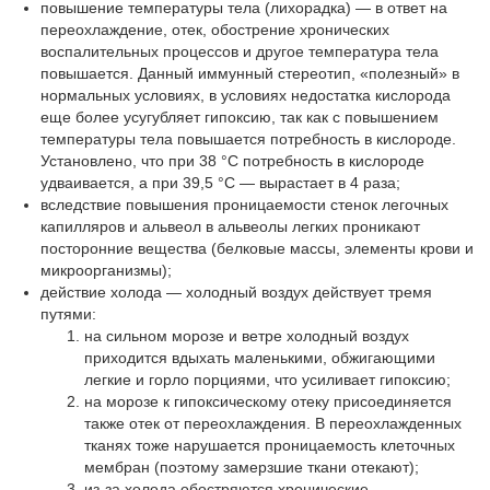
повышение температуры тела (лихорадка) — в ответ на
переохлаждение, отек, обострение хронических
воспалительных процессов и другое температура тела
повышается. Данный иммунный стереотип, «полезный» в
нормальных условиях, в условиях недостатка кислорода
еще более усугубляет гипоксию, так как с повышением
температуры тела повышается потребность в кислороде.
Установлено, что при 38 °C потребность в кислороде
удваивается, а при 39,5 °C — вырастает в 4 раза;
вследствие повышения проницаемости стенок легочных
капилляров и альвеол в альвеолы легких проникают
посторонние вещества (белковые массы, элементы крови и
микроорганизмы);
действие холода — холодный воздух действует тремя
путями:
на сильном морозе и ветре холодный воздух
приходится вдыхать маленькими, обжигающими
легкие и горло порциями, что усиливает гипоксию;
на морозе к гипоксическому отеку присоединяется
также отек от переохлаждения. В переохлажденных
тканях тоже нарушается проницаемость клеточных
мембран (поэтому замерзшие ткани отекают);
из-за холода обостряются хронические