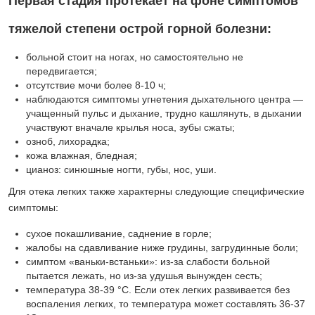
Первая стадия протекает на фоне симптомов
тяжелой степени острой горной болезни:
больной стоит на ногах, но самостоятельно не
передвигается;
отсутствие мочи более 8-10 ч;
наблюдаются симптомы угнетения дыхательного центра —
учащенный пульс и дыхание, трудно кашлянуть, в дыхании
участвуют вначале крылья носа, зубы сжаты;
озноб, лихорадка;
кожа влажная, бледная;
цианоз: синюшные ногти, губы, нос, уши.
Для отека легких также характерны следующие специфические
симптомы:
сухое покашливание, саднение в горле;
жалобы на сдавливание ниже грудины, загрудинные боли;
симптом «ваньки-встаньки»: из-за слабости больной
пытается лежать, но из-за удушья вынужден сесть;
температура 38-39 °C. Если отек легких развивается без
воспаления легких, то температура может составлять 36-37