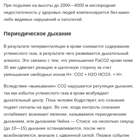
При подъеме на высоты до 2000—4000 м кислородная
недостаточность у здоровых людей компенсируется без каких-
либо видимых нарушений и патологий.
Периодическое дыхание
В результате гипервентиляции в крови снижается содержание
углекислого газа, в результате чего развивается дыхательный
алкалоз. Это связано с тем, что уменьшение РаСО2 крови ниже
35 мм сдвигает реакцию в щелочную сторону за счет
уменьшения свободных ионов Н+: СО2 + Н2О НСО3- + Н+.
Вследствие «вымывания» CO2 нарушается регуляция дыхания,
так как избыток углекислого газа в крови возбуждает
дыхательный центр. Пока человек бодрствует, его сознание
подает сигналы на вдох. Во сне, когда контроль сознания
ослабевает, возникает явление, называемое периодическим
дыханием, или дыханием Чейна — Стокса: на несколько секунд
(до 10—15) дыхание останавливается, после чего
возобновляется, вначале с удвоенной силой. Первое событие