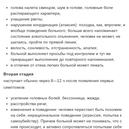
голова налита свинцом, шум в голове, головные боли
распирающего характера;
учащение рвоты;
нарушение координации (атаксия): походка, как, впрочем, и
вообще поведение больного, больше всего напоминает
состояние алкогольного опьянения, человек не может, не
шатаясь, пройти по прямой линии;
вялость, сонливость, отстраненность, апатия;
больной выполняет просьбы под контролем и тут же
прекращает выполнение до повторного напоминания;
в отличие от отека легких больной может лежать.
Вторая стадия
наступает обычно через 8—12 ч после появления первых
симптомов:
усиление головных болей, бессонница, жажда;
расстройства речи;
изменения в поведении: человек перестает быть похожим
на себя, нерациональное поведение (агрессия, попытка к
самоубийству). Причем больной может не понимать, что с
ним происходит, и активно сопротивляться попыткам себя