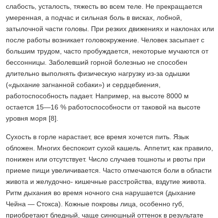
слабость, усталость, тяжесть во всем теле. Не прекращается
умеренная, а подчас и сильная боль в висках, лобной,
затылочной части головы. При резких движениях и наклонах или
после работы возникает головокружение. Человек засыпает с
большим трудом, часто пробуждается, некоторые мучаются от
бессонницы. Заболевший горной болезнью не способен
длительно выполнять физическую нагрузку из-за одышки
(«дыхание загнанной собаки») и сердцебиения,
работоспособность падает. Например, на высоте 8000 м
остается 15—16 % работоспособности от таковой на высоте
уровня моря [8].
Сухость в горле нарастает, все время хочется пить. Язык
обложен. Многих беспокоит сухой кашель. Аппетит, как правило,
понижен или отсутствует. Число случаев тошноты и рвоты при
приеме пищи увеличивается. Часто отмечаются боли в области
живота и желудочно- кишечные расстройства, вздутие живота.
Ритм дыхания во время ночного сна нарушается (дыхание
Чейна — Стокса). Кожные покровы лица, особенно губ,
приобретают бледный, чаще синюшный оттенок в результате