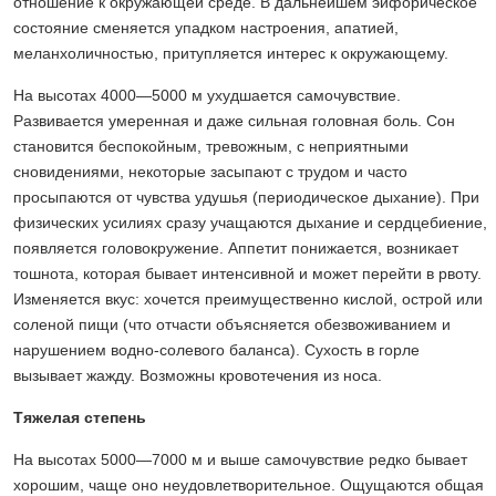
отношение к окружающей среде. В дальнейшем эйфорическое
состояние сменяется упадком настроения, апатией,
меланхоличностью, притупляется интерес к окружающему.
На высотах 4000—5000 м ухудшается самочувствие.
Развивается умеренная и даже сильная головная боль. Сон
становится беспокойным, тревожным, с неприятными
сновидениями, некоторые засыпают с трудом и часто
просыпаются от чувства удушья (периодическое дыхание). При
физических усилиях сразу учащаются дыхание и сердцебиение,
появляется головокружение. Аппетит понижается, возникает
тошнота, которая бывает интенсивной и может перейти в рвоту.
Изменяется вкус: хочется преимущественно кислой, острой или
соленой пищи (что отчасти объясняется обезвоживанием и
нарушением водно-солевого баланса). Сухость в горле
вызывает жажду. Возможны кровотечения из носа.
Тяжелая степень
На высотах 5000—7000 м и выше самочувствие редко бывает
хорошим, чаще оно неудовлетворительное. Ощущаются общая