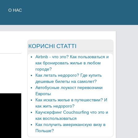
О НАС
КОРИСНІ СТАТТІ
Airbnb - что это? Как пользоваться и
как бронировать жилье в любом
городе?
Как летать недорого? Где купить
дешевые билеты на самолет?
Автобусные лоукост перевозчики
Европы
Как искать жилье в путешествии? И
как жить недорого?
Каучсерфинг Couchsurfing что это и
как воспользоваться
Как получить американскую визу в
Польше?