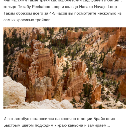
или частями такие треки как Королевский сад Queen's Garden,
кольцо Пикабу Peekaboo Loop и кольцо Навахо Navajo Loop.
Таким образом всего за 4-5 часов вы посмотрите несколько из
самых красивых трейлов.
И вот автобус остановился на конечно станции Брайс поинт.
Быстрым шагом подходим к краю каньона и замираем...