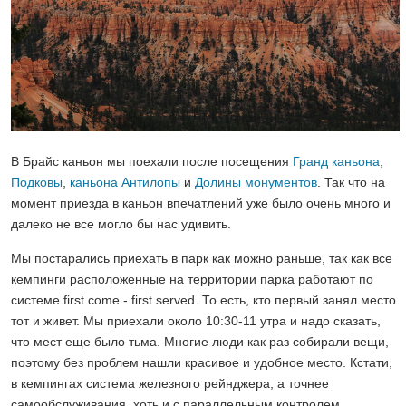
В Брайс каньон мы поехали после посещения
Гранд каньона
,
Подковы
,
каньона Антилопы
и
Долины монументов
. Так что на
момент приезда в каньон впечатлений уже было очень много и
далеко не все могло бы нас удивить.
Мы постарались приехать в парк как можно раньше, так как все
кемпинги расположенные на территории парка работают по
системе first come - first served. То есть, кто первый занял место
тот и живет. Мы приехали около 10:30-11 утра и надо сказать,
что мест еще было тьма. Многие люди как раз собирали вещи,
поэтому без проблем нашли красивое и удобное место. Кстати,
в кемпингах система железного рейнджера, а точнее
самообслуживания, хоть и с параллельным контролем.