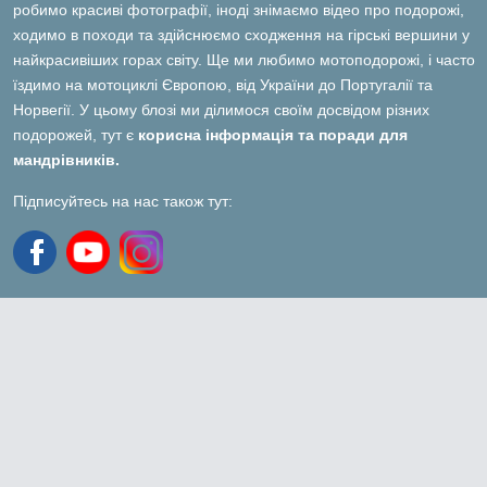
робимо красиві фотографії, іноді знімаємо відео про подорожі,
ходимо в походи та здійснюємо сходження на гірські вершини у
найкрасивіших горах світу. Ще ми любимо мотоподорожі, і часто
їздимо на мотоциклі Європою, від України до Португалії та
Норвегії. У цьому блозі ми ділимося своїм досвідом різних
подорожей, тут є
корисна інформація та поради для
мандрівників.
Підписуйтесь на нас також тут: