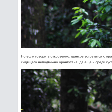
Но если говорить откровенно, шансов встретится с ор
сидящего неподвижно орангутана, да еще и среди густ