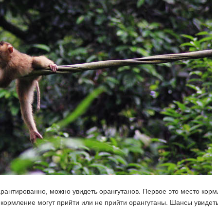
гарантированно, можно увидеть орангутанов. Первое это место корм
а кормление могут прийти или не прийти орангутаны. Шансы увидеть