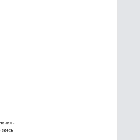
ления -
 здесь