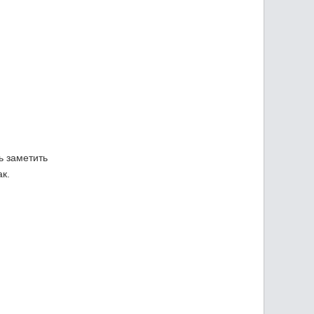
ь заметить
к.