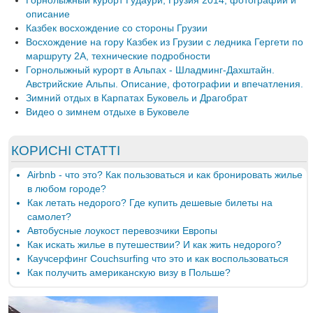
описание
Казбек восхождение со стороны Грузии
Восхождение на гору Казбек из Грузии с ледника Гергети по
маршруту 2А, технические подробности
Горнолыжный курорт в Альпах - Шладминг-Дахштайн.
Австрийские Альпы. Описание, фотографии и впечатления.
Зимний отдых в Карпатах Буковель и Драгобрат
Видео о зимнем отдыхе в Буковеле
КОРИСНІ СТАТТІ
Airbnb - что это? Как пользоваться и как бронировать жилье
в любом городе?
Как летать недорого? Где купить дешевые билеты на
самолет?
Автобусные лоукост перевозчики Европы
Как искать жилье в путешествии? И как жить недорого?
Каучсерфинг Couchsurfing что это и как воспользоваться
Как получить американскую визу в Польше?