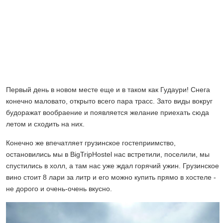
Первый день в новом месте еще и в таком как Гудаури! Снега
конечно маловато, открыто всего пара трасс. Зато виды вокруг
будоражат вообраение и появляется желание приехать сюда
летом и сходить на них.
Конечно же впечатляет грузинское гостеприимство,
остановились мы в BigTripHostel нас встретили, поселили, мы
спустились в холл, а там нас уже ждал горячий ужин. Грузинское
вино стоит 8 лари за литр и его можно купить прямо в хостеле -
не дорого и очень-очень вкусно.