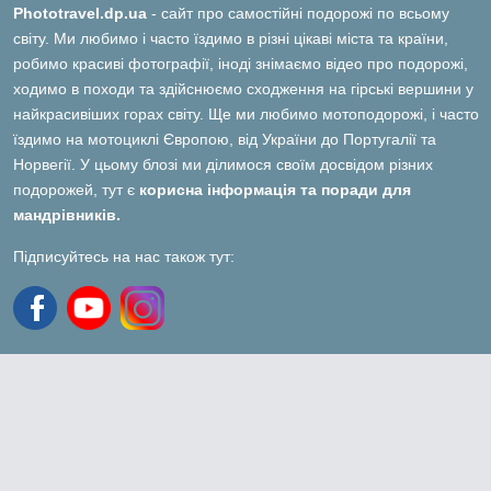
Phototravel.dp.ua
- сайт про самостійні подорожі по всьому
світу. Ми любимо і часто їздимо в різні цікаві міста та країни,
робимо красиві фотографії, іноді знімаємо відео про подорожі,
ходимо в походи та здійснюємо сходження на гірські вершини у
найкрасивіших горах світу. Ще ми любимо мотоподорожі, і часто
їздимо на мотоциклі Європою, від України до Португалії та
Норвегії. У цьому блозі ми ділимося своїм досвідом різних
подорожей, тут є
корисна інформація та поради для
мандрівників.
Підписуйтесь на нас також тут: