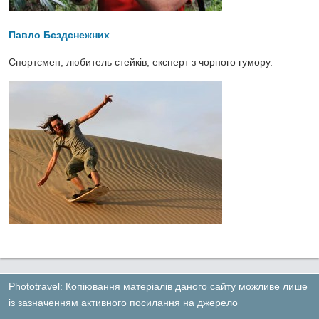
Павло Бєздєнежних
Спортсмен, любитель стейків, експерт з чорного гумору.
Phototravel: Копіювання матеріалів даного сайту можливе лише
із зазначенням активного посилання на джерело