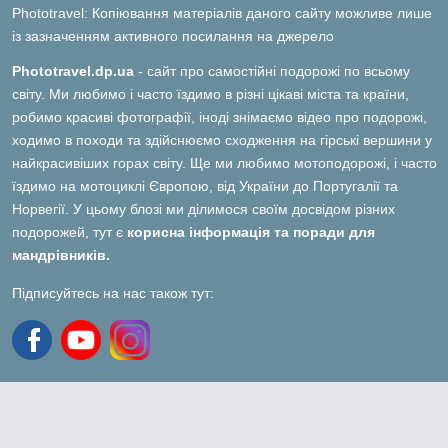
Phototravel: Копіювання матеріалів даного сайту можливе лише
із зазначенням активного посилання на джерело
Phototravel.dp.ua
- сайт про самостійні подорожі по всьому
світу. Ми любимо і часто їздимо в різні цікаві міста та країни,
робимо красиві фотографії, іноді знімаємо відео про подорожі,
ходимо в походи та здійснюємо сходження на гірські вершини у
найкрасивіших горах світу. Ще ми любимо мотоподорожі, і часто
їздимо на мотоциклі Європою, від України до Португалії та
Норвегії. У цьому блозі ми ділимося своїм досвідом різних
подорожей, тут є
корисна інформація та поради для
мандрівників.
Підписуйтесь на нас також тут: