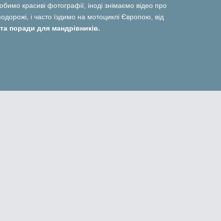
 робимо красиві фотографії, іноді знімаємо відео про
дорожі, і часто їздимо на мотоциклі Європою, від
та поради для мандрівників.