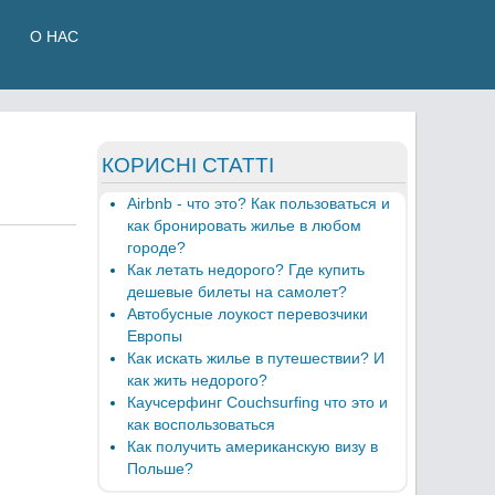
О НАС
КОРИСНІ СТАТТІ
Airbnb - что это? Как пользоваться и
как бронировать жилье в любом
городе?
Как летать недорого? Где купить
дешевые билеты на самолет?
Автобусные лоукост перевозчики
Европы
Как искать жилье в путешествии? И
как жить недорого?
Каучсерфинг Couchsurfing что это и
как воспользоваться
Как получить американскую визу в
Польше?