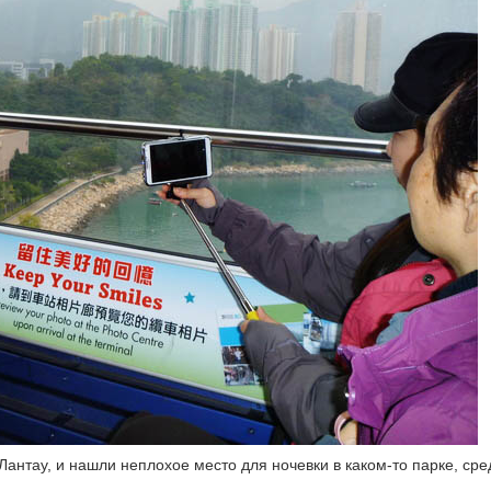
Лантау, и нашли неплохое место для ночевки в каком-то парке, сре