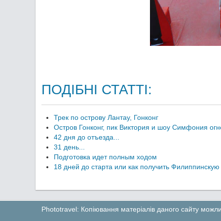
ПОДІБНІ СТАТТІ:
Трек по острову Лантау, Гонконг
Остров Гонконг, пик Виктория и шоу Симфония огн
42 дня до отъезда...
31 день...
Подготовка идет полным ходом
18 дней до старта или как получить Филиппинскую
Phototravel: Копіювання матеріалів даного сайту мож