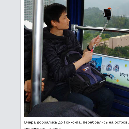
Вчера добрались до Гонконга, перебрались на остров 
тропических кустов.