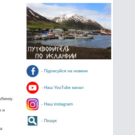
- Підписуйся на новини
- Наш YouTube канал
убинку.
- Наш instagram
е и
- Пошук
ма