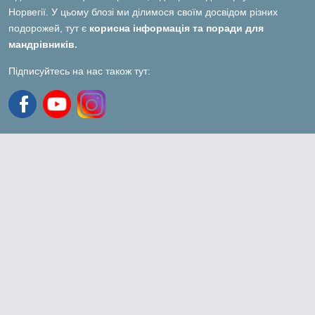
Норвегії. У цьому блозі ми ділимося своїм досвідом різних
подорожей, тут є
корисна інформація та поради для
мандрівників.
Підписуйтесь на нас також тут: