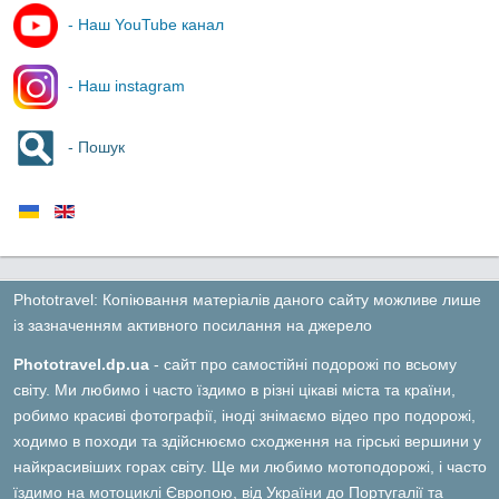
- Наш YouTube канал
- Наш instagram
- Пошук
Phototravel: Копіювання матеріалів даного сайту можливе лише
із зазначенням активного посилання на джерело
Phototravel.dp.ua
- сайт про самостійні подорожі по всьому
світу. Ми любимо і часто їздимо в різні цікаві міста та країни,
робимо красиві фотографії, іноді знімаємо відео про подорожі,
ходимо в походи та здійснюємо сходження на гірські вершини у
найкрасивіших горах світу. Ще ми любимо мотоподорожі, і часто
їздимо на мотоциклі Європою, від України до Португалії та