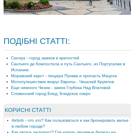
ПОДІБНІ СТАТТІ:
Синтра - город замков и крепостей
Сантьяго де Компостела и путь Сантьяго, из Португалии в
Испанию
Моравский карст - пещера Пунква и пропасть Мацоха
Мотопутешествие вокруг Европы - Чешский Крумлов
Еще немного Чехии - замок Глубока Над Влатовой
Словенский город Блед, Бледское озеро
КОРИСНІ СТАТТІ
Airbnb - что это? Как пользоваться и как бронировать жилье
в любом городе?
Как летать недорого? Где купить дешевые билеты на