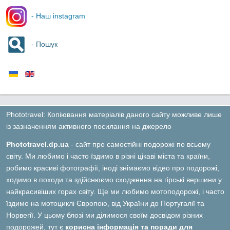
- Наш instagram
- Пошук
Phototravel: Копіювання матеріалів даного сайту можливе лише
із зазначенням активного посилання на джерело
Phototravel.dp.ua
- сайт про самостійні подорожі по всьому
світу. Ми любимо і часто їздимо в різні цікаві міста та країни,
робимо красиві фотографії, іноді знімаємо відео про подорожі,
ходимо в походи та здійснюємо сходження на гірські вершини у
найкрасивіших горах світу. Ще ми любимо мотоподорожі, і часто
їздимо на мотоциклі Європою, від України до Португалії та
Норвегії. У цьому блозі ми ділимося своїм досвідом різних
подорожей, тут є
корисна інформація та поради для