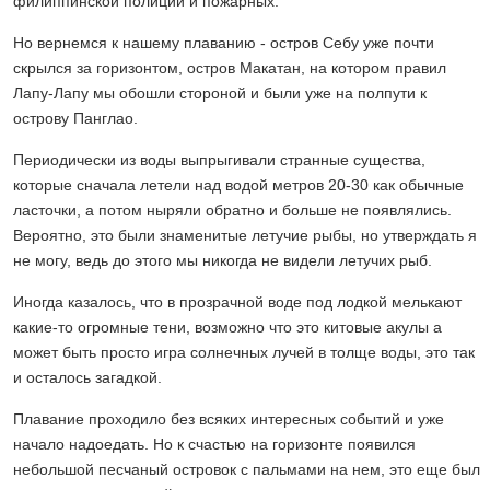
филиппинской полиции и пожарных.
Но вернемся к нашему плаванию - остров Себу уже почти
скрылся за горизонтом, остров Макатан, на котором правил
Лапу-Лапу мы обошли стороной и были уже на полпути к
острову Панглао.
Периодически из воды выпрыгивали странные существа,
которые сначала летели над водой метров 20-30 как обычные
ласточки, а потом ныряли обратно и больше не появлялись.
Вероятно, это были знаменитые летучие рыбы, но утверждать я
не могу, ведь до этого мы никогда не видели летучих рыб.
Иногда казалось, что в прозрачной воде под лодкой мелькают
какие-то огромные тени, возможно что это китовые акулы а
может быть просто игра солнечных лучей в толще воды, это так
и осталось загадкой.
Плавание проходило без всяких интересных событий и уже
начало надоедать. Но к счастью на горизонте появился
небольшой песчаный островок с пальмами на нем, это еще был