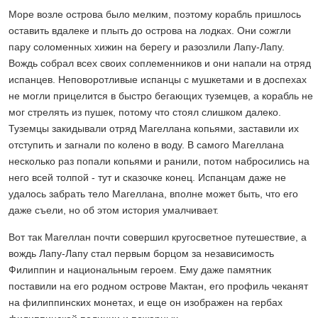
Море возле острова было мелким, поэтому корабль пришлось
оставить вдалеке и плыть до острова на лодках. Они сожгли
пару соломенных хижин на берегу и разозлили Лапу-Лапу.
Вождь собрал всех своих соплеменников и они напали на отряд
испанцев. Неповоротливые испанцы с мушкетами и в доспехах
не могли прицелится в быстро бегающих туземцев, а корабль не
мог стрелять из пушек, потому что стоял слишком далеко.
Туземцы закидывали отряд Магеллана копьями, заставили их
отступить и загнали по колено в воду. В самого Магеллана
несколько раз попали копьями и ранили, потом набросились на
него всей толпой - тут и сказочке конец. Испанцам даже не
удалось забрать тело Магеллана, вполне может быть, что его
даже съели, но об этом история умалчивает.
Вот так Магеллан почти совершил кругосветное путешествие, а
вождь Лапу-Лапу стал первым борцом за независимость
Филиппин и национальным героем. Ему даже памятник
поставили на его родном острове Мактан, его профиль чеканят
на филиппинских монетах, и еще он изображен на гербах