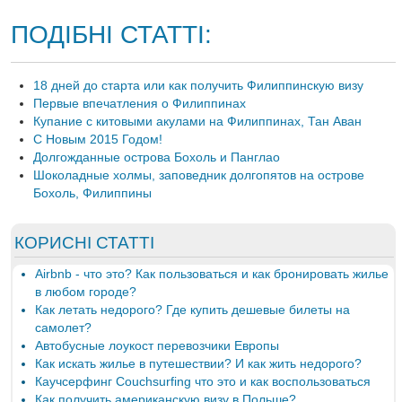
ПОДІБНІ СТАТТІ:
18 дней до старта или как получить Филиппинскую визу
Первые впечатления о Филиппинах
Купание с китовыми акулами на Филиппинах, Тан Аван
С Новым 2015 Годом!
Долгожданные острова Бохоль и Панглао
Шоколадные холмы, заповедник долгопятов на острове
Бохоль, Филиппины
КОРИСНІ СТАТТІ
Airbnb - что это? Как пользоваться и как бронировать жилье
в любом городе?
Как летать недорого? Где купить дешевые билеты на
самолет?
Автобусные лоукост перевозчики Европы
Как искать жилье в путешествии? И как жить недорого?
Каучсерфинг Couchsurfing что это и как воспользоваться
Как получить американскую визу в Польше?