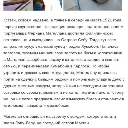
Кстати, совсем недавно, а точнее в середине марта 1521 года
первая кругосветная экспедиция испанцев под командованием
португальца Фернана Магеллана достигла филиппинских
островов - они высадились на Острове Себу. Тогда тут всем
заправлял мусульманский купец - раджа Хумабон. Началась
торговля, туземцы меняли свое золото на бусы и колокольчики,
а Магеллан завербовал раджу в католики, а заодно и всю его
семью, и переименовал Хумабона в Карлоса. Но чтобы
укрепить и доказать свое могущество, Магеллану пришлось
пойти на сделку с бывшим раджой и помочь ему уладить дело с
другим местным вождем, который жил на соседнем маленьком
островке со своим племенем и не хотел платить налоги. К тому
же, он не хотел предавать своих языческих богов и становиться
католиком - срамота и мракобесие.
Магеллан отправился на стрелку с вождем, которого кстати
звали Лапу-Лапу, на соседний остров Мактан.