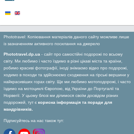
Phototravel: Копіювання матеріалів даного сайту можливе лише
із зазначенням активного посилання на джерело
Phototravel.dp.ua
- сайт про самостійні подорожі по всьому
світу. Ми любимо і часто їздимо в різні цікаві міста та країни,
робимо красиві фотографії, іноді знімаємо відео про подорожі,
ходимо в походи та здійснюємо сходження на гірські вершини у
найкрасивіших горах світу. Ще ми любимо мотоподорожі, і часто
їздимо на мотоциклі Європою, від України до Португалії та
Норвегії. У цьому блозі ми ділимося своїм досвідом різних
подорожей, тут є
корисна інформація та поради для
мандрівників.
Підписуйтесь на нас також тут: