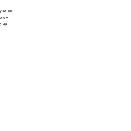
учится,
блем.
о на