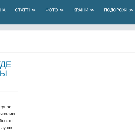
НА
СТАТТІ
ФОТО
КРАЇНИ
ПОДОРОЖІ
ГДЕ
ТЫ
верное
мывались
 бы это
а лучше