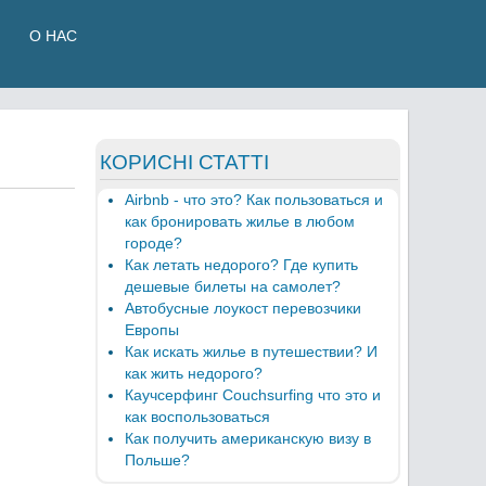
О НАС
КОРИСНІ СТАТТІ
Airbnb - что это? Как пользоваться и
как бронировать жилье в любом
городе?
Как летать недорого? Где купить
дешевые билеты на самолет?
Автобусные лоукост перевозчики
Европы
Как искать жилье в путешествии? И
как жить недорого?
Каучсерфинг Couchsurfing что это и
как воспользоваться
Как получить американскую визу в
Польше?