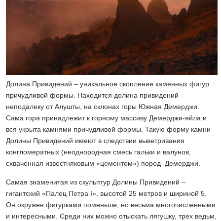
Долина Привидений – уникальное скопление каменных фигур
причудливой формы. Находится долина привидений
неподалеку от Алушты, на склонах горы Южная Демерджи.
Сама гора принадлежит к горному массиву Демерджи-яйла и
вся укрыта камнями причудливой формы. Такую форму камни
Долины Привидений имеют в следствии выветривания
конгломератных (неоднородная смесь гальки и валунов,
схваченная известняковым «цементом») пород Демерджи.
Самая знаменитая из скульптур Долины Привидений –
гигантский «Палец Петра I», высотой 25 метров и шириной 5.
Он окружен фигурками поменьше, но весьма многочисленными
и интересными. Среди них можно отыскать лягушку, трех ведьм,