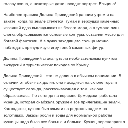
голову воина, а некоторые даже находят портрет Ельцина!
Наиболее красива Долина Привидений ранним утром и на
закате, когда по земле стелется туман и верхушки каменных
изваяний едва выглядывают из белого моря, а в тумане лишь
слегка обрисовываются основные контуры, оставляя место для
богатой фантазии. А в лучах заходящего солнца можно
наблюдать причудливую игру теней каменных фигур.
Долина Привидений стала чуть ли необязательным пунктом
экскурсий и туристических походов по Крыму.
Долина Привидений – это не долина в обычном понимании. В
отличии от обычных долин, она находится на склоне горы и
существует легенда, рассказывающая о том, как она
образовалась. По легенде на вершине Демерджи работала
кузница, которая снабжала оружием все прилегающие земли.
Как водится, кузнец был злым и на редкость падким на
золотишко. Заказы росли и воды для нормальной работы
кузницы надо было все больше и больше. Кузнец перенаправил