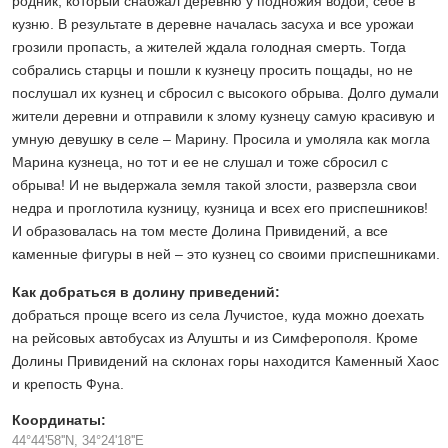
родник, который снабжал деревню у подножия водой, себе в
кузню. В результате в деревне началась засуха и все урожаи
грозили пропасть, а жителей ждала голодная смерть. Тогда
собрались старцы и пошли к кузнецу просить пощады, но не
послушал их кузнец и сбросил с высокого обрыва. Долго думали
жители деревни и отправили к злому кузнецу самую красивую и
умную девушку в селе – Марину. Просила и умоляла как могла
Марина кузнеца, но тот и ее не слушал и тоже сбросил с
обрыва! И не выдержала земля такой злости, разверзла свои
недра и проглотила кузницу, кузница и всех его приспешников!
И образовалась на том месте Долина Привидений, а все
каменные фигуры в ней – это кузнец со своими приспешниками.
Как добраться в долину приведений:
д
обраться проще всего из села Лучистое, куда можно доехать
на рейсовых автобусах из Алушты и из Симферополя. Кроме
Долины Привидений на склонах горы находится Каменный Хаос
и крепость Фуна.
Координаты:
44°44'58''N, 34°24'18''E