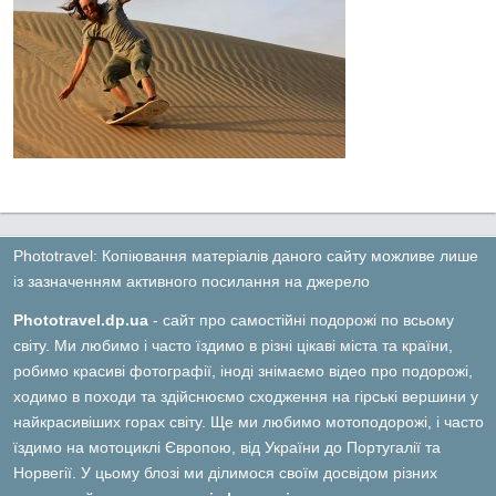
Phototravel: Копіювання матеріалів даного сайту можливе лише
із зазначенням активного посилання на джерело
Phototravel.dp.ua
- сайт про самостійні подорожі по всьому
світу. Ми любимо і часто їздимо в різні цікаві міста та країни,
робимо красиві фотографії, іноді знімаємо відео про подорожі,
ходимо в походи та здійснюємо сходження на гірські вершини у
найкрасивіших горах світу. Ще ми любимо мотоподорожі, і часто
їздимо на мотоциклі Європою, від України до Португалії та
Норвегії. У цьому блозі ми ділимося своїм досвідом різних