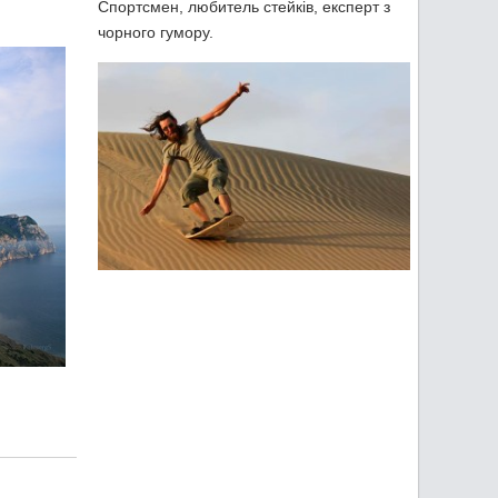
Спортсмен, любитель стейків, експерт з
чорного гумору.