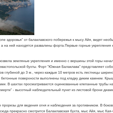
опе здоровья" от балаклавского побережья к мысу Айя, видят нео
", а на ней находятся развалины форта.Первые горные укрепления 
возвела земляные укрепления и именно с вершины этой горы нача
евастопольской бухты. Форт "Южная Балаклава" представляет соб
в глубиной до 3 м., через каждые 10 метров есть лестницы ширино
е бетонные поверхности выполнены под кладку диким камнем. Кры
ами. В шахтах просматриваются оцинкованные клепанные трубы на
 смерти" - высотный наблюдательный пункт из листовой брони диам
е прорезы для ведения огня и наблюдения за противником. В боков
сюда прекрасно смотрится Балаклавская бухта, мыс Айя, мыс Кая-