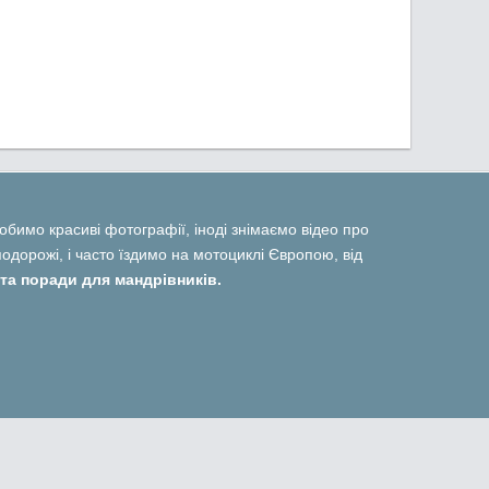
 робимо красиві фотографії, іноді знімаємо відео про
дорожі, і часто їздимо на мотоциклі Європою, від
та поради для мандрівників.