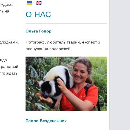
рждают,
ль на
О НАС
Ольга Говор
длодками.
Фотограф, любитель тварин, експерт з
планування подорожей.
анда
транствий
лго ждать
Павло Бєздєнежних