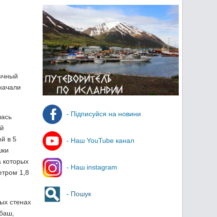
бычный
начали
- Підписуйся на новини
лась
ой
й в 5
- Наш YouTube канал
шки
 которых
- Наш instagram
етром 1,8
- Пошук
ых стенах
баш,