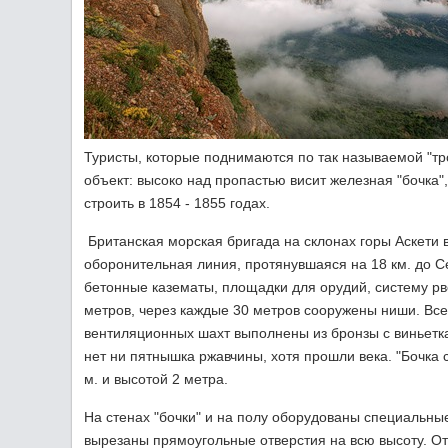
Туристы, которые поднимаются по так называемой "тр
объект: высоко над пропастью висит железная "бочка
строить в 1854 - 1855 годах.
Британская морская бригада на склонах горы Аскети 
оборонительная линия, протянувшаяся на 18 км. до С
бетонные казематы, площадки для орудий, систему рво
метров, через каждые 30 метров сооружены ниши. Вс
вентиляционных шахт выполнены из бронзы с виньетк
нет ни пятнышка ржавчины, хотя прошли века. "Бочка
м. и высотой 2 метра.
На стенах "бочки" и на полу оборудованы специальны
вырезаны прямоугольные отверстия на всю высоту. От