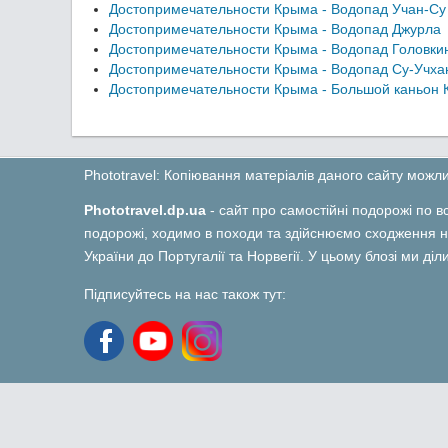
Достопримечательности Крыма - Водопад Учан-Су
Достопримечательности Крыма - Водопад Джурла
Достопримечательности Крыма - Водопад Головки
Достопримечательности Крыма - Водопад Су-Учха
Достопримечательности Крыма - Большой каньон
Phototravel: Копіювання матеріалів даного сайту мож
Phototravel.dp.ua
- сайт про самостійні подорожі по вс
подорожі, ходимо в походи та здійснюємо сходження на
України до Португалії та Норвегії. У цьому блозі ми ді
Підписуйтесь на нас також тут: