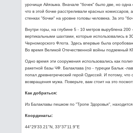
урочище Айязьма. Вначале "бочек" было две, но одна
что в этой бочке расстреливали красных комиссаров, 
стенках "бочки" на уровне головы человека. За это "б
Внутри горы, на глубине 5 - 10 метров вырублена 200 
вертикальными шахтами, которые использовались в 30 
Черноморского Флота. Здесь впервые была опробован
Во время Великой Отечественной войны подземный КП
Одно время эти сооружения использовались как поли
ракетной базы ЧФ. Балаклава (по - турецки Балык -ла
попал древнегреческий герой Одиссей. И потому, что 
возвращения мужа. Поверьте, вам стоит на это посмотр
Как добраться:
Из Балаклавы пешком по "Тропе Здоровья", находитс
Координаты:
44°29'33.21''N, 33°37'11.9''E