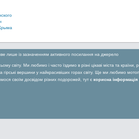
нского
н
 Крыма
ливе лише із зазначенням активного посилання на джерело
ьому світу. Ми любимо і часто їздимо в різні цікаві міста та країни,
 гірські вершини у найкрасивіших горах світу. Ще ми любимо мотопо
лимося своїм досвідом різних подорожей, тут є
корисна інформація 