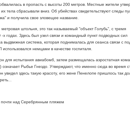
 обвалилась в пропасть с высоты 200 метров. Местные жители утве
а их тела сбрасывали вниз. Об убийствах свидетельствуют следы пу
очка" и получила свое зловещее название.
- метровая штольня, это так называемый "объект Голубь", с тремя
-х годах. Здесь был узел связи и командный пункт подводных сил
а выдвижная система, которая поднималась для сеанса связи с по
 использовался немцами в качестве госпиталя.
гон для испытания авиабомб, затем размещалась аэростатная ком
в) означает Рыбье Гнездо. Утверждают, что именно сюда во время с
он увидел здесь такую красоту, его жене Пенелопе пришлось так до
еть...
я почти над Серебрянным пляжем