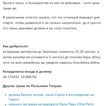
бусов и такси, и большинство из них не рейсовые – хотя цена
такая же.
В заключение хочется сказать, что это отличный маршрут для
старта, чтобы размяться и не сильно напрягаться, да и просто
это очень красивая долина и ее стоит посетить.
Как добраться:
из Кракова автобусом до Закопане стоимость 15-20 злотых, а
затем минибусом (стоимость 5 злотых) до поселка Киры (Kiry),
хотя на всех минибусах вы увидите надпись Koscieliska dolina.
Координаты входа в долину:
49.275433, 19.868792
Другие треки по Польским Татрам:
долина Белого потока, скала Серна и восхождение на
Гевонт
немного экстрима на маршруте Орла Перч (Orla Perc)