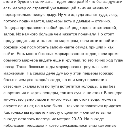
этого и будем отталкивать – идем еще раз! И что бы вы думали
есть маркер со стрелкой указывающей вниз на какую-то
подозрительно низкую дыру. Ну что ж, туда значит туда, лезу,
потолок поднимается, маркеры есть и дальше – отлично.
Пещера представляет собой целый ряд ходов, ответвлений,
залов. Их намного больше чем кажется поначалу. Но стоит
предупредить идти только по маркерам, если хотите пойти в
боковой ход посмотреть запоминайте откуда пришли и как
выйти. Есть много боковых маркированных ходов, если кроме
обычного маркера видите еще и круглый, то это точно ход туда/
назад. Также боковые ходы маркированы треугольными
маркерами. На самом деле думаю у этой пещеры гораздо
больше чем два входа/выхода, но они могут привести к
отвесным скалам или по пути встретится колодцы, а вы без
снаряжения и карты пещеры, так что лучше не стоит. В пещере
множество узких лазов и много мест где стоит вода, может в
августе ее и нет, но в мае была – так что запачкаться придется.
Как только вы придете к месту с цепями – считайте вы на
выходе осталось последних метров 20-30. На выходе
небольшая площадка и круто спускающиеся вниз каменные