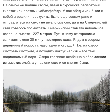
На самой же поляне столы, лавки в схрониске бесплатный
кипяток или платный чай/кофе/еда. У нас обед и чай были с
собой и решили перекусить. Было еще совсем рано и
отправляться на спуск не имело смысло, да и на Смерчинский
став хотелось посмотреть. Смерчинский став это небольшое
озеро на высоте 1227 метров. Путь к нему от схрониска
занимает около 30 минут нескорого шага. Рядом с озером
деревянный помост с лавочками и оградой. Т.е. на озеро
смотреть смотрите, а походить вокруг нельзя – все таки
национальный парк. Озеро красивое особенно в обрамлении
из высоких елей, а у нас они еще и со снегом были.