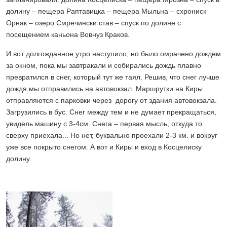
долину – пещера Раптавицка – пещера Мыльна – схрониск
Орнак – озеро Смречински став – спуск по долине с
посещением каньона Вовнуз Краков.
И вот долгожданное утро наступило, но было омрачено дождем
за окном, пока мы завтракали и собирались дождь плавно
превратился в снег, который тут же таял. Решив, что снег лучше
дождя мы отправились на автовокзал. Маршрутки на Киры
отправляются с парковки через дорогу от здания автовокзала.
Загрузились в бус. Снег между тем и не думает прекращаться,
увидель машину с 3-4см. Снега – первая мысль, откуда то
сверху приехала... Но нет, буквально проехали 2-3 км. и вокруг
уже все покрыто снегом. А вот и Киры и вход в Косцелиску
долину.