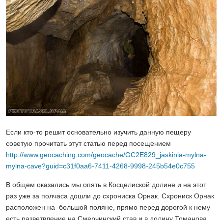
Если кто-то решит основательно изучить данную пещеру
советую прочитать этут статью перед посещением
http://www.geocaching.com/geocache/GC2E829_jaskinia-mylna-
mylna-cave?guid=c31f0aa6-7411-4268-9998-245b54e0c755
В общем оказались мы опять в Косцелиской долине и на этот
раз уже за полчаса дошли до схрониска Орнак. Схрониск Орнак
расположен на большой поляне, прямо перед дорогой к нему
есть разветвление на Смерчинский став и в долину Томанова.