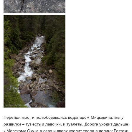
Перейдя мост и полюбовавшись водопадом Мицкевича, мы у
развилки – тут есть и лавочки, и туалеты. Дорога уходит дальше
к Морскому Оку, а в лево и вверх уходит тропа в долину Розтоки