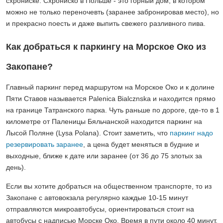
схрониске. Схрониско в Польше - это горный дом, в котором
можно не только переночевть (заранее забронировав место), но
и прекрасно поесть и даже выпить свежего разливного пива.
Как добраться к паркингу на Морское Око из
Закопане?
Главный паркинг перед маршрутом на Морское Око и к долине
Пяти Ставов называется Palenica Bialcznska и находится прямо
на границе Татранского парка. Чуть раньше по дороге, где-то в 1
километре от Паленицы Бяльчанской находится паркинг на
Лысой Поляне (Lysa Polana). Стоит заметить, что
паркинг надо
резервировать заранее
, а цена будет меняться в будние и
выходные, ближе к дате или заранее (от 36 до 75 злотых за
день).
Если вы хотите добраться на общественном транспорте, то из
Закопане с автовокзала регулярно каждые 10-15 минут
отправляются микроавтобусы, ориентироваться стоит на
автобусы с надписью Морске Око. Время в пути около 40 минут.