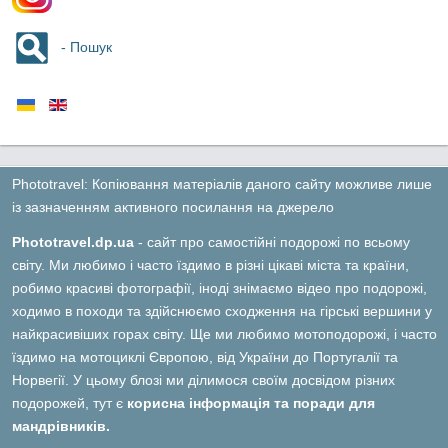
- Пошук
Phototravel: Копіювання матеріалів даного сайту можливе лише
із зазначенням активного посилання на джерело
Phototravel.dp.ua
- сайт про самостійні подорожі по всьому
світу. Ми любимо і часто їздимо в різні цікаві міста та країни,
робимо красиві фотографії, іноді знімаємо відео про подорожі,
ходимо в походи та здійснюємо сходження на гірські вершини у
найкрасивіших горах світу. Ще ми любимо мотоподорожі, і часто
їздимо на мотоциклі Європою, від України до Португалії та
Норвегії. У цьому блозі ми ділимося своїм досвідом різних
подорожей, тут є
корисна інформація та поради для
мандрівників.