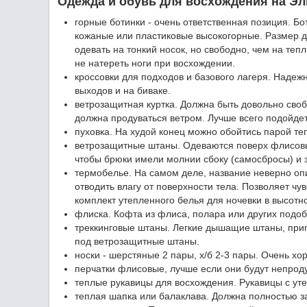
Одежда и обувь для восхождения на Эл
горные ботинки - очень ответственная позиция. 
кожаные или пластиковые высокогорные. Размер д
одевать на тонкий носок, но свободно, чем на теп
не натереть ноги при восхождении.
кроссовки для подходов и базового лагеря. Надеж
выходов и на биваке.
ветрозащитная куртка. Должна быть довольно своб
должна продуваться ветром. Лучше всего подойде
пуховка. На худой конец можно обойтись парой теп
ветрозащитные штаны. Одеваются поверх флисовых
чтобы брюки имели молнии сбоку (самосбросы) и з
термобелье. На самом деле, название неверно опи
отводить влагу от поверхности тела. Позволяет ч
комплект утепленного белья для ночевки в высотн
флиска. Кофта из флиса, полара или других подоб
треккинговые штаны. Легкие дышащие штаны, приг
под ветрозащитные штаны.
носки - шерстяные 2 пары, х/б 2-3 пары. Очень х
перчатки флисовые, лучше если они будут непро
теплые рукавицы для восхождения. Рукавицы с уте
теплая шапка или балаклава. Должна полностью з