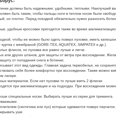
ьбрус:
Ботинки должны быть надежными, удобными, теплыми. Наилучший ва
олжен быть таким, чтобы пальцы ноги в теплом носке были свобод
лый, но плотно. Перед поездкой обязательно нужно разносить ботин
ные, удобные кроссовки пригодятся также во время акклиматизаци
одной, чтобы ее можно было одеть поверх пуховки, иметь капюшон
т куртка с мембраной (GORE-TEX, AQUATEX, SIMPATEX и др.).
лых флисок, но пуховка все равно лучше и легче.
 или других штанов, для защиты от ветра при восхождении. Жела
ащиту от попадания снега в ботинки;
сывает этот вид одежды. Главная задача термобелья, не сохранять
увствовать себя более комфортно при восхождении. Также можно взя
ом лагере.
ных материалов. Если нет пуховки то лучше взять 2 флиски
одятся при акклиматизации и на подходах. При восхождении можн
ороши специальные носки. Выбирать лучше из серии для треккинга.
дуваемыми.
плителем (синтетика или пух) которые одеваются поверх перчаток.
акрывать уши.