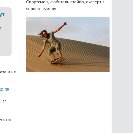
Спортсмен, любитель стейків, експерт з
чорного гумору.
ут
1.
ета и не
30-35
е 11
улетит