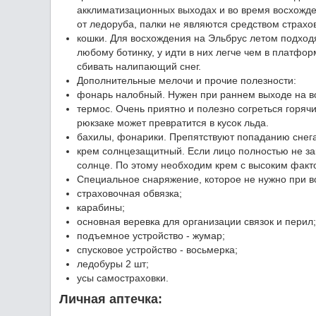
акклиматизационных выходах и во время восхожде
от ледоруба, палки не являются средством страхо
кошки. Для восхождения на Эльбрус летом подходя
любому ботинку, у идти в них легче чем в платфо
сбивать налипающий снег.
Дополнительные мелочи и прочие полезности:
фонарь налобный. Нужен при раннем выходе на в
термос. Очень приятно и полезно согреться горяч
рюкзаке может превратится в кусок льда.
бахилы, фонарики. Препятствуют попаданию снега
крем солнцезащитный. Если лицо полностью не зак
солнце. По этому необходим крем с высоким факт
Специальное снаряжение, которое не нужно при в
страховочная обвязка;
карабины;
основная веревка для организации связок и перил;
подъемное устройство - жумар;
спусковое устройство - восьмерка;
ледобуры 2 шт;
усы самостраховки.
Личная аптечка: