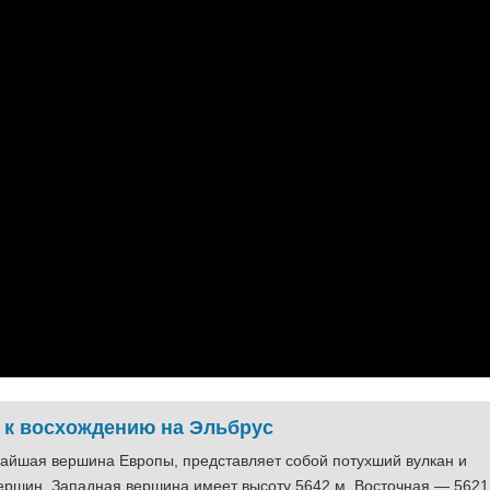
 к восхождению на Эльбрус
айшая вершина Европы, представляет собой потухший вулкан и
вершин. Западная вершина имеет высоту 5642 м, Восточная — 5621