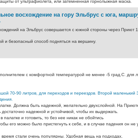
 защиты от ультрафиолета, или затемненная горнолыжная маска.
ьное восхождение на гору Эльбрус с юга, маршр
1
хождений на Эльбрус совершается с южной стороны через Приют 1
ой и безопасный способ подняться на вершину.
полнителем с комфортной температурой не менее -5 град.С. для л
ьшой 70-90 литров, для переходов и переездов. Второй маленький 
дения.
алатке. Должна быть надежной, желательно двухслойной. На Приют
 достаточно надежной и устойчивой, чтобы их выдержать.
в палатке и готовить, то без нее никак не обойтись
обы его можно было пристегнуть к себе, и в случае падения он не 
е время стали очень популярны. Удобная вещь на подходах,