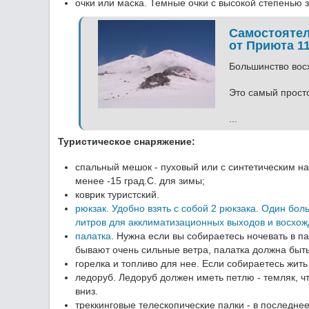
очки или маска. Темные очки с высокой степенью
Самостоятел
от Приюта 1
Большинство вос
Это самый прост
...
Туристическое снаряжение:
спальный мешок - пуховый или с синтетическим на
менее -15 град.С. для зимы;
коврик туристский.
рюкзак. Удобно взять с собой 2 рюкзака. Один бол
литров для акклиматизационных выходов и восхож
палатка
. Нужна если вы собираетесь ночевать в п
бывают очень сильные ветра, палатка должна быть
горелка и топливо для нее. Если собираетесь жить 
ледоруб. Ледоруб должен иметь петлю - темляк, чт
вниз.
треккинговые телескопические палки - в последне