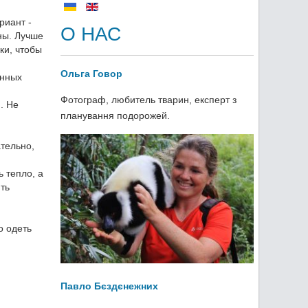
риант -
О НАС
ны. Лучше
ки, чтобы
Ольга Говор
онных
Фотограф, любитель тварин, експерт з
. Не
планування подорожей.
тельно,
 тепло, а
ть
о одеть
Павло Бєздєнежних