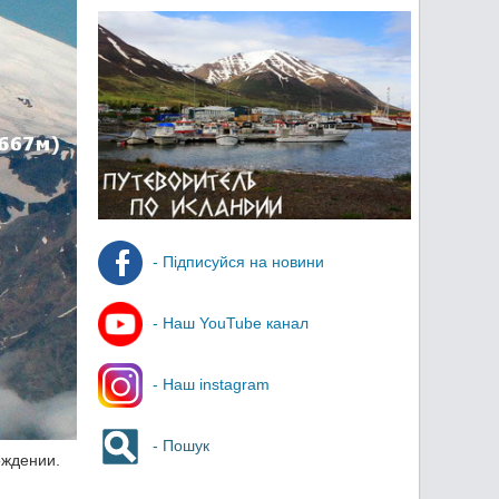
- Підписуйся на новини
- Наш YouTube канал
- Наш instagram
- Пошук
ождении.