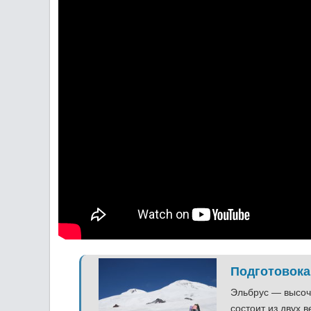
Подготовока
Эльбрус — высоч
состоит из двух 