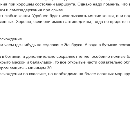
ния при хорошем состоянии маршрута. Однако надо помнить, что 
вки и самозадержания при срыве.
т любые кошки. Удобнее будет использовать мягкие кошки, они по
рменных. Хорошо, если они имеют антиподлипы, тогда не придется
осхождение.
им чаем где-нибудь на седловине Эльбруса. А вода в бутылке лежа
 в ботинки, и дополнительно сохраняют тепло, особенно полные б
рыто маской и балаклавой, то все открытые части обязательно обг
ором защиты - минимум 30.
осхождении по классике, но необходимо на более сложных маршру