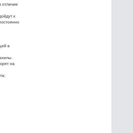
в отличие
дойдут к
 постоянно
щей в
ахилы.
орят на
та: