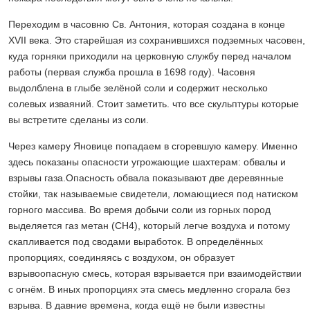
Переходим в часовню Св. Антония, которая создана в конце
XVII века. Это старейшая из сохранившихся подземных часовен,
куда горняки приходили на церковную службу перед началом
работы (первая служба прошла в 1698 году). Часовня
выдолблена в глыбе зелёной соли и содержит несколько
солевых изваяний. Стоит заметить. что все скульптуры которые
вы встретите сделаны из соли.
Через камеру Яновице попадаем в сгоревшую камеру. Именно
здесь показаны опасности угрожающие шахтерам: обвалы и
взрывы газа.Опасность обвала показывают две деревянные
стойки, так называемые свидетели, ломающиеся под натиском
горного массива. Во время добычи соли из горных пород
выделяется газ метан (CH4), который легче воздуха и потому
скапливается под сводами выработок. В определённых
пропорциях, соединяясь с воздухом, он образует
взрывоопасную смесь, которая взрывается при взаимодействии
с огнём. В иных пропорциях эта смесь медленно сгорала без
взрыва. В давние времена, когда ещё не были известны