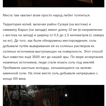
Места там хватает всем просто народ любит толпиться.
Территория копий, включая район Сулкув (на востоке) и
скважину Барыч (на западе) имеет длину 10 км (в направлении
с востока на запад) и ширину от 0,5 до 1,5 километров (с севера
на юг). До того, как были обнаружены месторождения, соль
добывали путём вываривания её из соляных растворов из
соляных источников выступающих на поверхность. Этот способ
был известен ещё 3500 лет до нашей эры. По мере исчерпания
наземных источников, люди стали искать соль под землёй.
Пробивали шахтные колодцы, натыкающиеся на залежи
каменной соли. На этом месте соль добывали непрерывно с
конца XIII века.