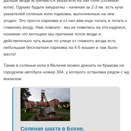
дальше везде встречаются указатели на salt mine (соляные
копи). Однако будьте аккуратны - начиная за 2-3 км. есть куча
указателей соляные копи парковка, выполненные на чем
угодно. Это просто парковки и от них вам еще топать и топать к
главному входу. Нам повезло - мы не повелись на эти надписи,
понимая что мотоцикл мы приткнем почти везде и
действительно чуть выше по улице от главного входа есть
небольшая бесплатная парковка на 4-5 машин и там было
место!
Также в соляные копи в Величке можно доехать из Кракова на
городском автобусе номер 304, у которого остановка рядом с жд
вокзалом.
Соляная шахта в Бохне,