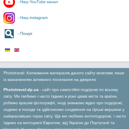
- Наш YouTube канал
- Наш instagram
- Пошук
Phototravel: Копіювання матеріалів даного сайту можливе лише
із зазначенням активного посилання на джерело
Phototravel.dp.ua
- сайт про самостійні подорожі по всьому
світу. Ми любимо і часто їздимо в різні цікаві міста та країни,
робимо красиві фотографії, іноді знімаємо відео про подорожі,
ходимо в походи та здійснюємо сходження на гірські вершини у
найкрасивіших горах світу. Ще ми любимо мотоподорожі, і часто
їздимо на мотоциклі Європою, від України до Португалії та