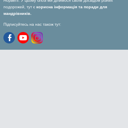
Норвегії. У цьому блозі ми ділимося своїм досвідом різних
подорожей, тут є
корисна інформація та поради для
мандрівників.
Підписуйтесь на нас також тут: