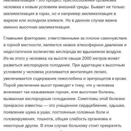
Акклиматизация - это процесс приспособления организма
человека к новым условиям внешней среды. Бывает не только
акклиматизация в горах, но и например акклиматизация в
жарком или холодном климате. Но в данном случае важна
именно высотная акклиматизация.
Главными факторами, ответственными за плохое самочувствие
в горной местности, являются низкое атмосферное давление и
недостаточное количество кислорода во вдыхаемом воздухе.
Из-за этого у человека на высоте свыше 2000 метров может
развиться кислородное голодание. При адаптации к высотным
условиям у человека усиливается вентиляция легких,
увеличивается содержание гемоглобина и эритроцитов в крови.
Порой увеличение высот приводит к тому, что у человека
возникает так называемая горная, или высотная болезнь,
вызванная кислородным голоданием. Симптомы этой болезни
прекрасно известны — это учащенное сердцебиение, одышка,
появление шума в ушах, постоянные головные боли и
головокружения, тошнота, общая слабость организма и
некоторые другие. В этом случае больному стоит прекратить