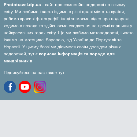
Phototravel.dp.ua
- сайт про самостійні подорожі по всьому
світу. Ми любимо і часто їздимо в різні цікаві міста та країни,
робимо красиві фотографії, іноді знімаємо відео про подорожі,
ходимо в походи та здійснюємо сходження на гірські вершини у
найкрасивіших горах світу. Ще ми любимо мотоподорожі, і часто
їздимо на мотоциклі Європою, від України до Португалії та
Норвегії. У цьому блозі ми ділимося своїм досвідом різних
подорожей, тут є
корисна інформація та поради для
мандрівників.
Підписуйтесь на нас також тут: