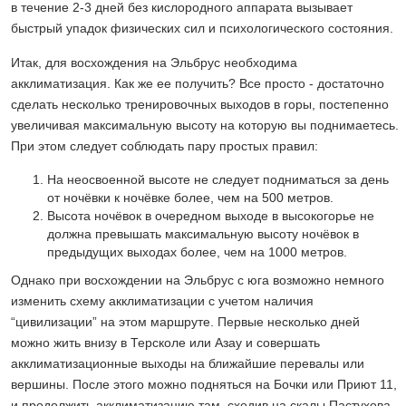
в течение 2-3 дней без кислородного аппарата вызывает
быстрый упадок физических сил и психологического состояния.
Итак, для восхождения на Эльбрус необходима
акклиматизация. Как же ее получить? Все просто - достаточно
сделать несколько тренировочных выходов в горы, постепенно
увеличивая максимальную высоту на которую вы поднимаетесь.
При этом следует соблюдать пару простых правил:
На неосвоенной высоте не следует подниматься за день
от ночёвки к ночёвке более, чем на 500 метров.
Высота ночёвок в очередном выходе в высокогорье не
должна превышать максимальную высоту ночёвок в
предыдущих выходах более, чем на 1000 метров.
Однако при восхождении на Эльбрус с юга возможно немного
изменить схему акклиматизации с учетом наличия
“цивилизации” на этом маршруте. Первые несколько дней
можно жить внизу в Терсколе или Азау и совершать
акклиматизационные выходы на ближайшие перевалы или
вершины. После этого можно подняться на Бочки или Приют 11,
и продолжить акклиматизацию там, сходив на скалы Пастухова.