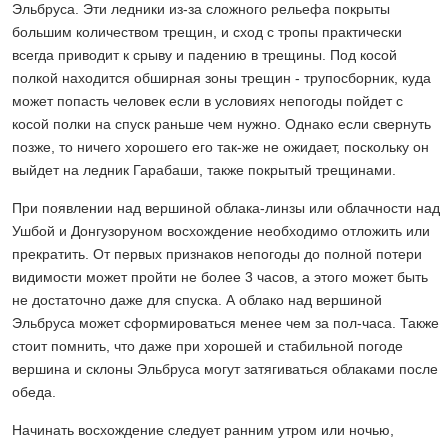
Эльбруса. Эти ледники из-за сложного рельефа покрыты
большим количеством трещин, и сход с тропы практически
всегда приводит к срыву и падению в трещины. Под косой
полкой находится обширная зоны трещин - трупосборник, куда
может попасть человек если в условиях непогоды пойдет с
косой полки на спуск раньше чем нужно. Однако если свернуть
позже, то ничего хорошего его так-же не ожидает, поскольку он
выйдет на ледник Гарабаши, также покрытый трещинами.
При появлении над вершиной облака-линзы или облачности над
Ушбой и Донгузоруном восхождение необходимо отложить или
прекратить. От первых признаков непогоды до полной потери
видимости может пройти не более 3 часов, а этого может быть
не достаточно даже для спуска. А облако над вершиной
Эльбруса может сформироваться менее чем за пол-часа. Также
стоит помнить, что даже при хорошей и стабильной погоде
вершина и склоны Эльбруса могут затягиваться облаками после
обеда.
Начинать восхождение следует ранним утром или ночью,