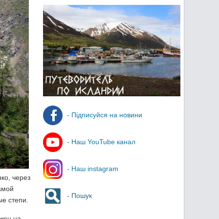
- Підписуйся на новини
- Наш YouTube канал
- Наш instagram
ко, через
амой
- Пошук
е степи.
жен на