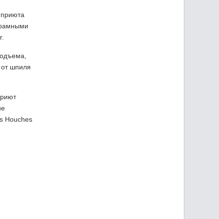
о приюта
норамными
r.
подъема,
 от шпиля
приют
ие
es Houches