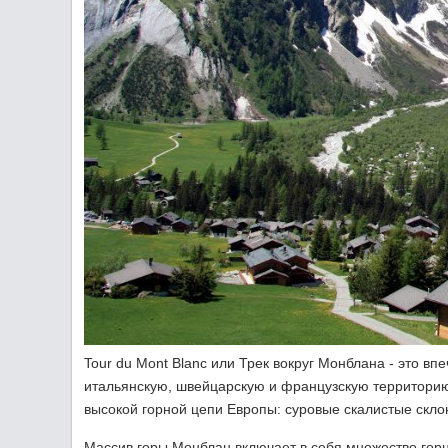
Tour du Mont Blanc или Трек вокруг Монблана - это в
итальянскую, швейцарскую и французскую территорию
высокой горной цепи Европы: суровые скалистые скл
Массив горы Монблан включает в себя множество горн