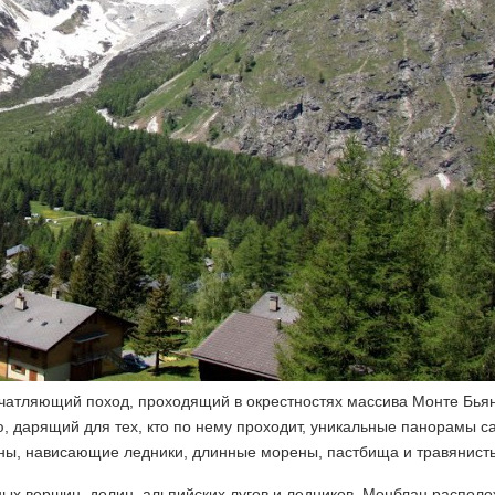
печатляющий поход, проходящий в окрестностях массива Монте Бьян
, дарящий для тех, кто по нему проходит, уникальные панорамы с
оны, нависающие ледники, длинные морены, пастбища и травянисты
ых вершин, долин, альпийских лугов и ледников. Монблан располо