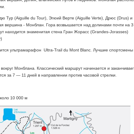
ии.
р (Aiguille du Tour), Эгюий Верте (Aiguille Verte), Дрюс (Drus) и
ая вершина - Монблан. Гора возвышается над долинами почти на 3
ут находится знаменитая стена Гран Жорасс (Grandes-Jorasses)
)
тся ультрамарафон Ultra-Trail du Mont Blanc. Лучшие спортсмены
округ Монблана. Классический маршрут начинается и заканчивает
ся за 7 — 11 дней в направлении против часовой стрелки.
коло 10 000 м