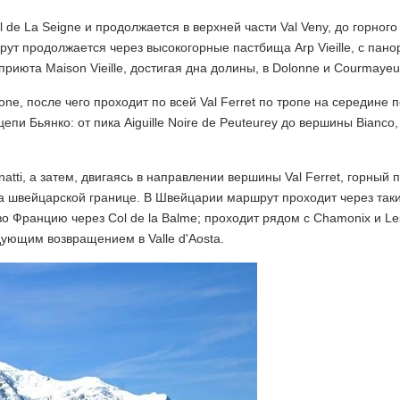
ol de La Seigne и продолжается в верхней части Val Veny, до горног
ршрут продолжается через высокогорные пастбища Arp Vieille, с па
приюта Maison Vieille, достигая дна долины, в Dolonne и Courmayeu
tone, после чего проходит по всей Val Ferret по тропе на середине 
 Бьянко: от пика Aiguille Noire de Peuteurey до вершины Bianco,
tti, а затем, двигаясь в направлении вершины Val Ferret, горный 
, на швейцарской границе. В Швейцарии маршрут проходит через так
 во Францию через Col de la Balme; проходит рядом с Chamonix и L
ледующим возвращением в Valle d'Aosta.