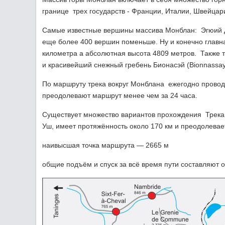
границе трех государств - Франции, Италии, Швейцар
Самые известные вершины массива Монблан: Эгюий дю Ту
еще более 400 вершин поменьше. Ну и конечно главн
километра а абсолютная высота 4809 метров. Также т
и красивейший снежный гребень Бионасэй (Bionnassay
По маршруту трека вокруг Монблана ежегодно проводи
преодолевают маршрут менее чем за 24 часа.
Существует множество вариантов прохождения Трека в
Уш, имеет протяжённость около 170 км и преодолевает
наивысшая точка маршрута — 2665 м
общие подъём и спуск за всё время пути составляют о