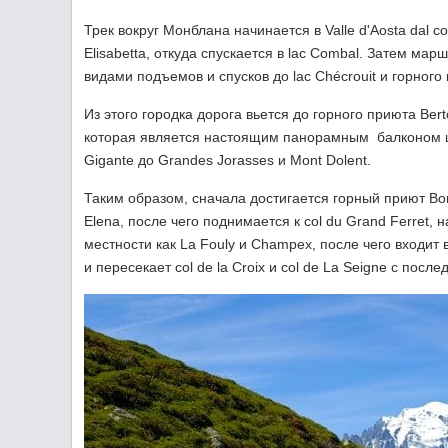
Трек вокруг Монблана начинается в Valle d'Aosta dal c
Elisabetta, откуда спускается в lac Combal. Затем ма
видами подъемов и спусков до lac Chécrouit и горного 
Из этого городка дорога вьется до горного приюта Ber
которая является настоящим панорамным балконом цепи
Gigante до Grandes Jorasses и Mont Dolent.
Таким образом, сначала достигается горный приют Bona
Elena, после чего поднимается к col du Grand Ferret
местности как La Fouly и Champex, после чего входит
и пересекает col de la Croix и col de La Seigne с пос