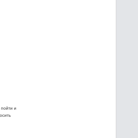
 пойти и
осить