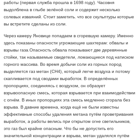
работы (первая служба прошла в 1698 году). Часовня
выдолблена в глыбе зелёной соли и содержит несколько
солевых изваяний. Стоит заметить. что все скульптуры которые
вы встретите сделаны из соли.
Через камеру Яновице попадаем в сгоревшую камеру. Именно
здесь показаны опасности угрожающие шахтерам: обвалы и
взрывы газа.Опасность обвала показывают две деревянные
стойки, так называемые свидетели, ломающиеся под натиском
горного массива. Во время добычи соли из горных пород
выделяется газ метан (CH4), который легче воздуха и потому
скапливается под сводами выработок. В определённых
пропорциях, соединяясь с воздухом, он образует
взрывоопасную смесь, которая взрывается при взаимодействии
с огнём. В иных пропорциях эта смесь медленно сгорала без
взрыва. В давние времена, когда ещё не были известны
эффективные способы удаления метана путём проветривания
выработок, а работы велись при открытом огне светильников,
это газ был крайне опасным. Что бы не допустить его
значительной концентрации и взрыва, метан удалялся путём