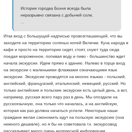
История городка Бохня всегда была
неразрывно связана с добычей соли,
...
Итак вход с большущей надписью провозглашающей, что вы
заходите на территорию соляных копей Велички. Куча народа в
кафе и просто на территории сидят, стоят, снуют туда сюда
поедая мороженное, попивая воду и пиво - большинство ждет
начала экскурсии. Идем прямо к зданию. Налево в торце вход
на экскурсии с маленькими флажками означающими язык
экскурсии. Экскурсии проводятся на многих языках - польский,
английский, французский, итальянский, немецкий, русский. Но
только английские и польские экскурсии есть целый день, а вот,
например, русская всего пару раз в день. Мы опоздали на
русскоязычную, она только что началась, а на английскую,
которая как раз должна начаться успели. Некоторые наши
граждане желая сэкономить идут на польскую экскурсию (она
немного дешевле), но я бы не советовала т.к. экскурсовод
рассказывает много очень интересной информации.