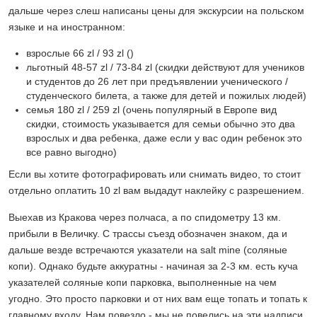
дальше через слеш написаны цены для экскурсии на польском
языке и на иностранном
:
взрослые 66 zl / 93 zl ()
льготный 48-57 zl / 73-84 zl (скидки действуют для учеников
и студентов до 26 лет при предъявлении ученического /
студенческого билета, а также для детей и пожилых людей)
семья 180 zl / 259 zl (очень популярный в Европе вид
скидки, стоимость указывается для семьи обычно это два
взрослых и два ребенка, даже если у вас один ребенок это
все равно выгодно)
Если вы хотите фотографировать или снимать видео, то стоит
отдельно оплатить 10 zl вам выдадут наклейку с разрешением.
Выехав из Кракова через полчаса, а по спидометру 13 км.
прибыли в Величку. С трассы съезд обозначен знаком, да и
дальше везде встречаются указатели на salt mine (соляные
копи). Однако будьте аккуратны - начиная за 2-3 км. есть куча
указателей соляные копи парковка, выполненные на чем
угодно. Это просто парковки и от них вам еще топать и топать к
главному входу. Нам повезло - мы не повелись на эти надписи,