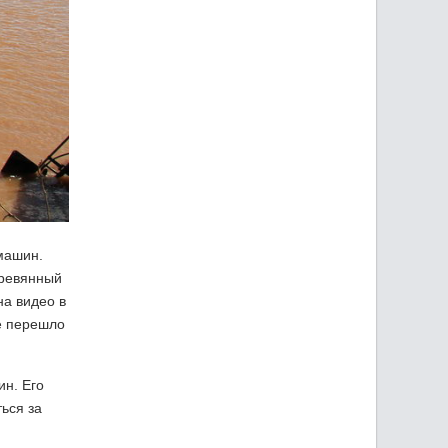
машин.
еревянный
на видео в
ке перешло
ин. Его
ься за