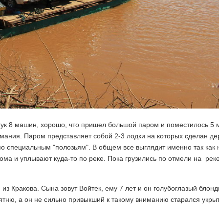
тук 8 машин, хорошо, что пришел большой паром и поместилось 5 
имания. Паром представляет собой 2-3 лодки на которых сделан д
по специальным "полозьям". В общем все выглядит именно так как 
ома и уплывают куда-то по реке. Пока грузились по отмели на ре
з Кракова. Сына зовут Войтек, ему 7 лет и он голубоглазый блонд
тню, а он не сильно привыкший к такому вниманию старался укрыт