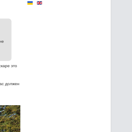
не
скаре это
нас должен