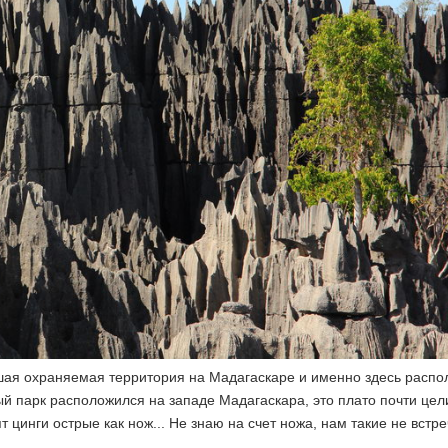
шая охраняемая территория на Мадагаскаре и именно здесь распо
й парк расположился на западе Мадагаскара, это плато почти цел
цинги острые как нож... Не знаю на счет ножа, нам такие не встре
.