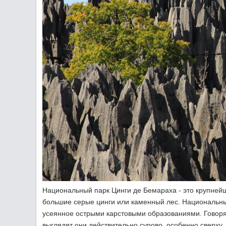
Национальный парк Цинги де Бемараха - это крупней
большие серые цинги или каменный лес. Национальны
усеянное острыми карстовыми образованиями. Говорят 
выглядят они действительно сурово, особенно сверху..