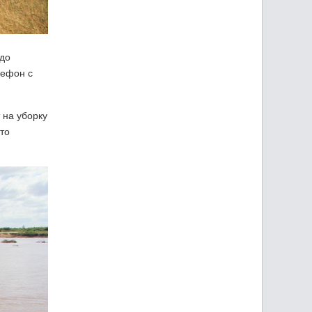
 до
лефон с
 на уборку
то