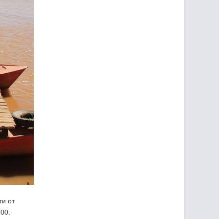
ги от
00.