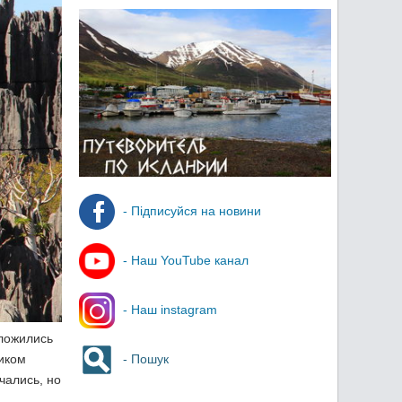
- Підписуйся на новини
- Наш YouTube канал
- Наш instagram
ложились
иком
- Пошук
чались, но