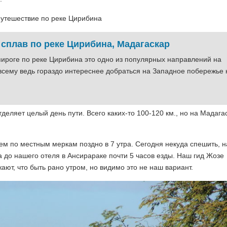
путешествие по реке Цирибина
 сплав по реке Цирибина, Мадагаскар
пироге по реке Цирибина это одно из популярных направлений на
всему ведь гораздо интереснее добраться на Западное побережье 
деляет целый день пути. Всего каких-то 100-120 км., но на Мадага
аем по местным меркам поздно в 7 утра. Сегодня некуда спешить, 
а до нашего отеля в Ансирараке почти 5 часов езды. Наш гид Жозе
жают, что быть рано утром, но видимо это не наш вариант.