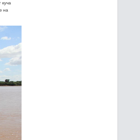
 куча
е на