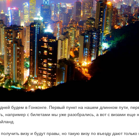
 дней будем в Гонконге. Первый пункт на нашем длинном пути, пер
ть, например с билетами мы уже разобрались, а вот с визами еще н
айланд.
олучить визу и будут правы, но такую визу по въезду дают только 