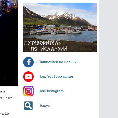
- Підписуйся на новини
- Наш YouTube канал
- Наш instagram
вые
ет, нам
- Пошук
на 15