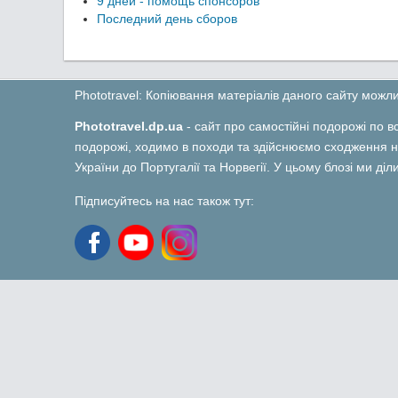
9 дней - помощь спонсоров
Последний день сборов
Phototravel: Копіювання матеріалів даного сайту мож
Phototravel.dp.ua
- сайт про самостійні подорожі по вс
подорожі, ходимо в походи та здійснюємо сходження на
України до Португалії та Норвегії. У цьому блозі ми ді
Підписуйтесь на нас також тут: