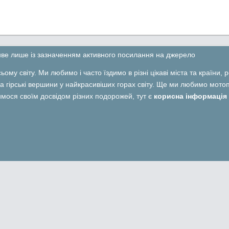
ливе лише із зазначенням активного посилання на джерело
ьому світу. Ми любимо і часто їздимо в різні цікаві міста та країни,
 гірські вершини у найкрасивіших горах світу. Ще ми любимо мотопо
лимося своїм досвідом різних подорожей, тут є
корисна інформація 