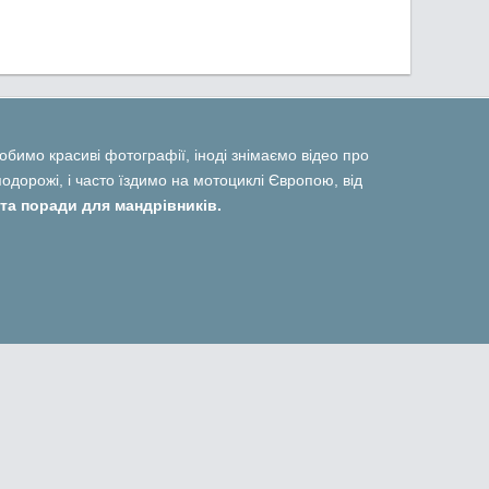
 робимо красиві фотографії, іноді знімаємо відео про
дорожі, і часто їздимо на мотоциклі Європою, від
та поради для мандрівників.