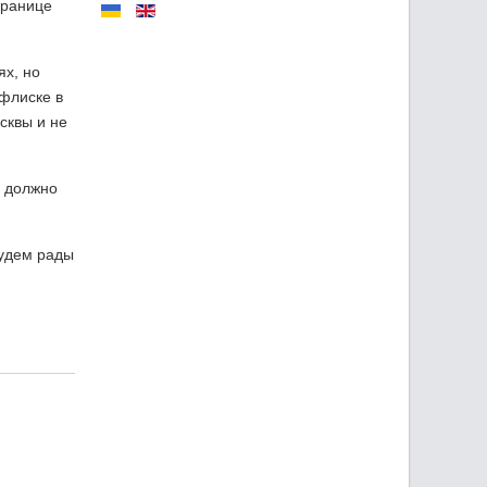
границе
ях, но
флиске в
сквы и не
е должно
будем рады